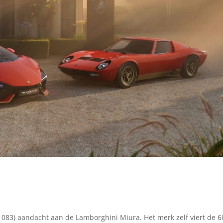
083) aandacht aan de Lamborghini Miura. Het merk zelf viert de 6