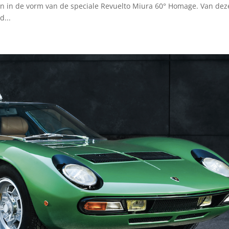
on in de vorm van de speciale Revuelto Miura 60° Homage. Van dez
d...