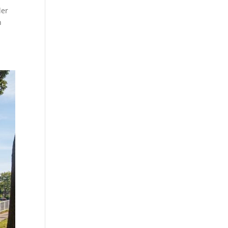
der
n