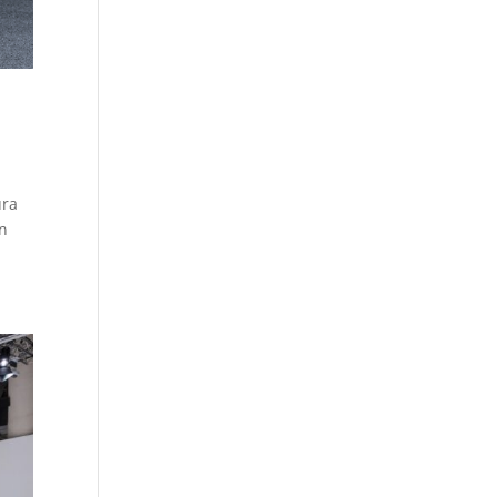
ura
an