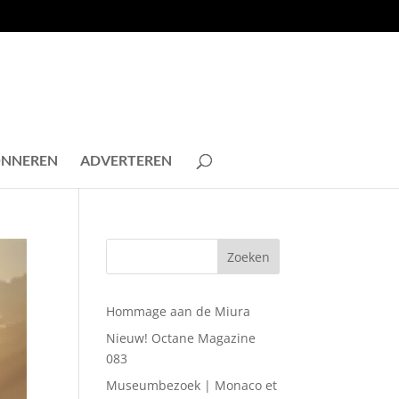
NNEREN
ADVERTEREN
Hommage aan de Miura
Nieuw! Octane Magazine
083
Museumbezoek | Monaco et