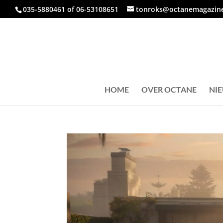
035-5880461 of 06-53108651
tonroks@octanemagazine
HOME
OVER OCTANE
NI