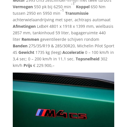
Motor
2993 cm3 zescilinder-in-lijn met twee turbo’s
-1
Vermogen
550 pk bij 6250 min
Koppel
650 Nm
-1
tussen 2950 en 5950 min
Transmissie
achterwielaandrijving met sper, achtraps automaat
Afmetingen
LxBxH 4801 x 1918 x 1399 mm, wielbasis
2857 mm, tankinhoud 59 liter, bagageruimte 440
liter
Remmen
geventileerde schijven rondom
Banden
275/35/R19 & 285/30R20, Michelin Pilot Sport
4S
Gewicht
1735 kg (leeg)
Acceleratie
0 – 100 km/h in
3,4 sec; 0 – 200 km/h in 11,1 sec.
Topsnelheid
302
km/h
Prijs
€ 229.900,–