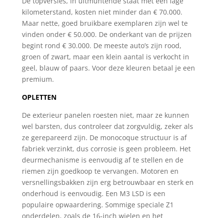
De topversies, in uitmuntende staat met een lage
kilometerstand, kosten niet minder dan € 70.000.
Maar nette, goed bruikbare exemplaren zijn wel te
vinden onder € 50.000. De onderkant van de prijzen
begint rond € 30.000. De meeste auto’s zijn rood,
groen of zwart, maar een klein aantal is verkocht in
geel, blauw of paars. Voor deze kleuren betaal je een
premium.
OPLETTEN
De exterieur panelen roesten niet, maar ze kunnen
wel barsten, dus controleer dat zorgvuldig, zeker als
ze gerepareerd zijn. De monocoque structuur is af
fabriek verzinkt, dus corrosie is geen probleem. Het
deurmechanisme is eenvoudig af te stellen en de
riemen zijn goedkoop te vervangen. Motoren en
versnellingsbakken zijn erg betrouwbaar en sterk en
onderhoud is eenvoudig. Een M3 LSD is een
populaire opwaardering. Sommige speciale Z1
onderdelen, zoals de 16-inch wielen en het