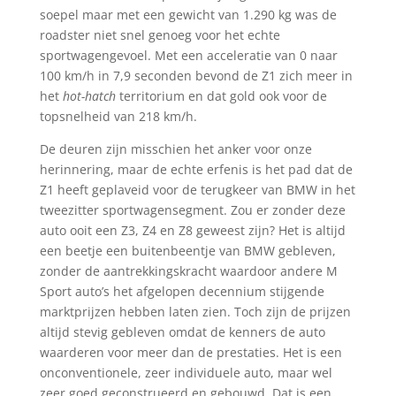
soepel maar met een gewicht van 1.290 kg was de
roadster niet snel genoeg voor het echte
sportwagengevoel. Met een acceleratie van 0 naar
100 km/h in 7,9 seconden bevond de Z1 zich meer in
het
hot-hatch
territorium en dat gold ook voor de
topsnelheid van 218 km/h.
De deuren zijn misschien het anker voor onze
herinnering, maar de echte erfenis is het pad dat de
Z1 heeft geplaveid voor de terugkeer van BMW in het
tweezitter sportwagensegment. Zou er zonder deze
auto ooit een Z3, Z4 en Z8 geweest zijn? Het is altijd
een beetje een buitenbeentje van BMW gebleven,
zonder de aantrekkingskracht waardoor andere M
Sport auto’s het afgelopen decennium stijgende
marktprijzen hebben laten zien. Toch zijn de prijzen
altijd stevig gebleven omdat de kenners de auto
waarderen voor meer dan de prestaties. Het is een
onconventionele, zeer individuele auto, maar wel
zeer goed geconstrueerd en gebouwd. Dat is een