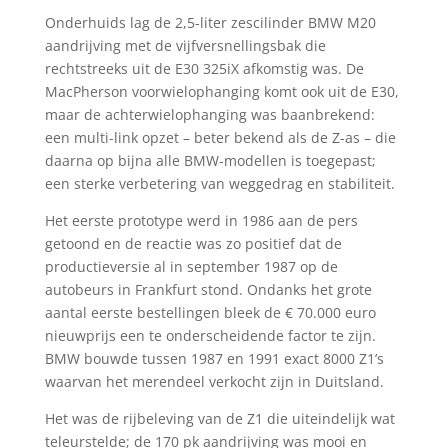
Onderhuids lag de 2,5-liter zescilinder BMW M20
aandrijving met de vijfversnellingsbak die
rechtstreeks uit de E30 325iX afkomstig was. De
MacPherson voorwielophanging komt ook uit de E30,
maar de achterwielophanging was baanbrekend:
een multi-link opzet – beter bekend als de Z-as – die
daarna op bijna alle BMW-modellen is toegepast;
een sterke verbetering van weggedrag en stabiliteit.
Het eerste prototype werd in 1986 aan de pers
getoond en de reactie was zo positief dat de
productieversie al in september 1987 op de
autobeurs in Frankfurt stond. Ondanks het grote
aantal eerste bestellingen bleek de € 70.000 euro
nieuwprijs een te onderscheidende factor te zijn.
BMW bouwde tussen 1987 en 1991 exact 8000 Z1’s
waarvan het merendeel verkocht zijn in Duitsland.
Het was de rijbeleving van de Z1 die uiteindelijk wat
teleurstelde; de 170 pk aandrijving was mooi en