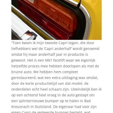
“Toen kwam ik mijn tweede Capri tegen, die door
liefhebbers wel de ‘Capri anderhalf’ wordt genoemd
omdat hij maar anderhalf jaar in productie is
geweest. Het is een Mk1 facelift waar we eigenlijk
hetzelfde proces mee hebben doorlopen als met de
bruine auto. We hebben hem compleet
gerestaureerd, wat een extra uitdaging was omdat,
door de korte productietijd van dat model, de
onderdelen echt heel schaars zijn. Uiteindelijk ben ik
op een ochtend heel vroeg in de auto gestapt om
een splinternieuwe bumper op te halen in Bad
Kreuznach in Duitsland. De eigenaar had voor zijn
eigen Capri de verkeerde bumper besteld, wat