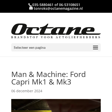
035-5880461 of 06-53108651
tonroks@octanemagazine.nl
Selecteer een pagina
Man & Machine: Ford
Capri Mk1 & Mk3
06 december 2024