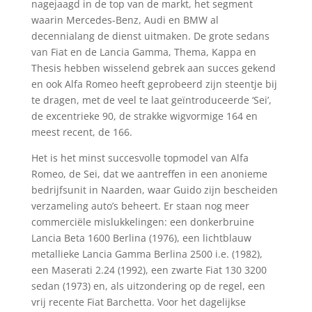
nagejaagd in de top van de markt, het segment
waarin Mercedes-Benz, Audi en BMW al
decennialang de dienst uitmaken. De grote sedans
van Fiat en de Lancia Gamma, Thema, Kappa en
Thesis hebben wisselend gebrek aan succes gekend
en ook Alfa Romeo heeft geprobeerd zijn steentje bij
te dragen, met de veel te laat geïntroduceerde ‘Sei’,
de excentrieke 90, de strakke wigvormige 164 en
meest recent, de 166.
Het is het minst succesvolle topmodel van Alfa
Romeo, de Sei, dat we aantreffen in een anonieme
bedrijfsunit in Naarden, waar Guido zijn bescheiden
verzameling auto’s beheert. Er staan nog meer
commerciële mislukkelingen: een donkerbruine
Lancia Beta 1600 Berlina (1976), een lichtblauw
metallieke Lancia Gamma Berlina 2500 i.e. (1982),
een Maserati 2.24 (1992), een zwarte Fiat 130 3200
sedan (1973) en, als uitzondering op de regel, een
vrij recente Fiat Barchetta. Voor het dagelijkse