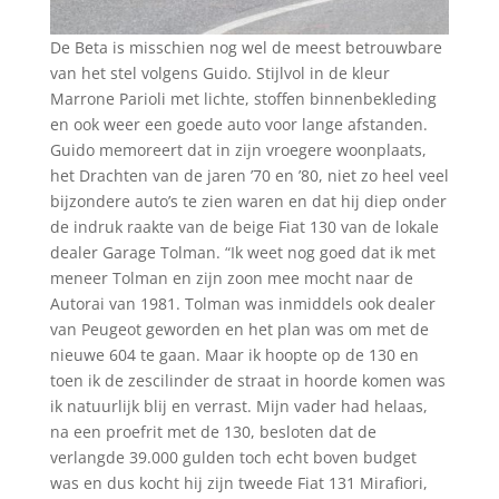
De Beta is misschien nog wel de meest betrouwbare
van het stel volgens Guido. Stijlvol in de kleur
Marrone Parioli met lichte, stoffen binnenbekleding
en ook weer een goede auto voor lange afstanden.
Guido memoreert dat in zijn vroegere woonplaats,
het Drachten van de jaren ’70 en ’80, niet zo heel veel
bijzondere auto’s te zien waren en dat hij diep onder
de indruk raakte van de beige Fiat 130 van de lokale
dealer Garage Tolman. “Ik weet nog goed dat ik met
meneer Tolman en zijn zoon mee mocht naar de
Autorai van 1981. Tolman was inmiddels ook dealer
van Peugeot geworden en het plan was om met de
nieuwe 604 te gaan. Maar ik hoopte op de 130 en
toen ik de zescilinder de straat in hoorde komen was
ik natuurlijk blij en verrast. Mijn vader had helaas,
na een proefrit met de 130, besloten dat de
verlangde 39.000 gulden toch echt boven budget
was en dus kocht hij zijn tweede Fiat 131 Mirafiori,