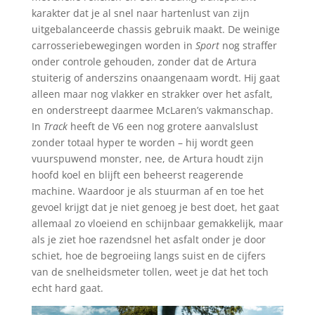
karakter dat je al snel naar hartenlust van zijn
uitgebalanceerde chassis gebruik maakt. De weinige
carrosseriebewegingen worden in
Sport
nog straffer
onder controle gehouden, zonder dat de Artura
stuiterig of anderszins onaangenaam wordt. Hij gaat
alleen maar nog vlakker en strakker over het asfalt,
en onderstreept daarmee McLaren’s vakmanschap.
In
Track
heeft de V6 een nog grotere aanvalslust
zonder totaal hyper te worden – hij wordt geen
vuurspuwend monster, nee, de Artura houdt zijn
hoofd koel en blijft een beheerst reagerende
machine. Waardoor je als stuurman af en toe het
gevoel krijgt dat je niet genoeg je best doet, het gaat
allemaal zo vloeiend en schijnbaar gemakkelijk, maar
als je ziet hoe razendsnel het asfalt onder je door
schiet, hoe de begroeiing langs suist en de cijfers
van de snelheidsmeter tollen, weet je dat het toch
echt hard gaat.