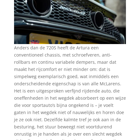
Anders dan de 720S heeft de Artura een
conventioneel chassis, met schroefveren, anti-
rollbars en continu variabele dempers, maar dat
maakt het rijcomfort er niet minder om: dat is
simpelweg exemplarisch goed, wat inmiddels een
onderscheidende eigenschap is van alle McLarens.
Het is een uitgesproken verfijnd rijdende auto, die
oneffenheden in het wegdek absorbeert op een wijze
die voor sportauto’s bijna ongekend is – je voelt
gaten in het wegdek niet of nauwelijks en horen doe
je ze ook niet. Dezelfde kalmte tref je ook aan in de
besturing, het stuur beweegt niet voortdurend
onrustig in je handen als je over een slecht wegdek