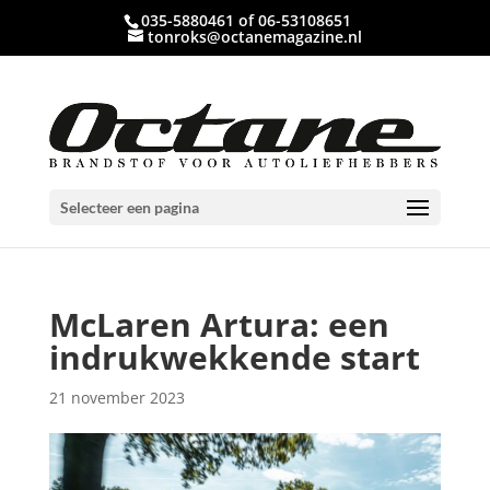
035-5880461 of 06-53108651
tonroks@octanemagazine.nl
Selecteer een pagina
McLaren Artura: een
indrukwekkende start
21 november 2023