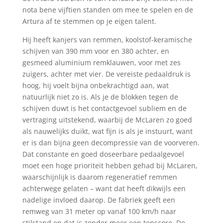
nota bene vijftien standen om mee te spelen en de
Artura af te stemmen op je eigen talent.
Hij heeft kanjers van remmen, koolstof-keramische
schijven van 390 mm voor en 380 achter, en
gesmeed aluminium remklauwen, voor met zes
zuigers, achter met vier. De vereiste pedaaldruk is
hoog, hij voelt bijna onbekrachtigd aan, wat
natuurlijk niet zo is. Als je de blokken tegen de
schijven duwt is het contactgevoel subliem en de
vertraging uitstekend, waarbij de McLaren zo goed
als nauwelijks duikt, wat fijn is als je instuurt, want
er is dan bijna geen decompressie van de voorveren.
Dat constante en goed doseerbare pedaalgevoel
moet een hoge prioriteit hebben gehad bij McLaren,
waarschijnlijk is daarom regeneratief remmen
achterwege gelaten – want dat heeft dikwijls een
nadelige invloed daarop. De fabriek geeft een
remweg van 31 meter op vanaf 100 km/h naar
stilstand en dat is zonder meer een topscore. De