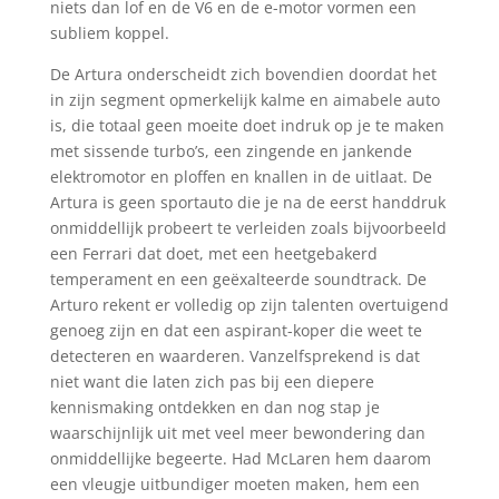
niets dan lof en de V6 en de e-motor vormen een
subliem koppel.
De Artura onderscheidt zich bovendien doordat het
in zijn segment opmerkelijk kalme en aimabele auto
is, die totaal geen moeite doet indruk op je te maken
met sissende turbo’s, een zingende en jankende
elektromotor en ploffen en knallen in de uitlaat. De
Artura is geen sportauto die je na de eerst handdruk
onmiddellijk probeert te verleiden zoals bijvoorbeeld
een Ferrari dat doet, met een heetgebakerd
temperament en een geëxalteerde soundtrack. De
Arturo rekent er volledig op zijn talenten overtuigend
genoeg zijn en dat een aspirant-koper die weet te
detecteren en waarderen. Vanzelfsprekend is dat
niet want die laten zich pas bij een diepere
kennismaking ontdekken en dan nog stap je
waarschijnlijk uit met veel meer bewondering dan
onmiddellijke begeerte. Had McLaren hem daarom
een vleugje uitbundiger moeten maken, hem een