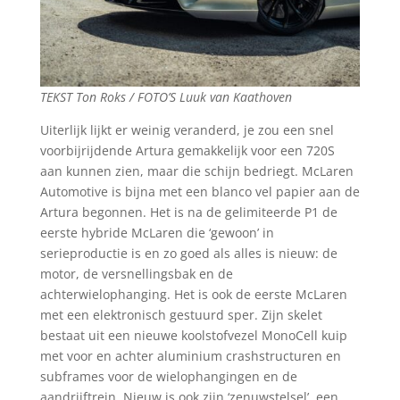
TEKST Ton Roks / FOTO’S Luuk van Kaathoven
Uiterlijk lijkt er weinig veranderd, je zou een snel
voorbijrijdende Artura gemakkelijk voor een 720S
aan kunnen zien, maar die schijn bedriegt. McLaren
Automotive is bijna met een blanco vel papier aan de
Artura begonnen. Het is na de gelimiteerde P1 de
eerste hybride McLaren die ‘gewoon’ in
serieproductie is en zo goed als alles is nieuw: de
motor, de versnellingsbak en de
achterwielophanging. Het is ook de eerste McLaren
met een elektronisch gestuurd sper. Zijn skelet
bestaat uit een nieuwe koolstofvezel MonoCell kuip
met voor en achter aluminium crashstructuren en
subframes voor de wielophangingen en de
aandrijftrein. Nieuw is ook zijn ‘zenuwstelsel’, een