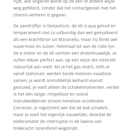
rijdt, alle ongerief wordt op de een of andere wijze
weg gefilterd, zonder dat het contactgevoel met het
chassis verloren is gegaan.
De aandrijflijn is fantastisch, de V6 is qua geluid en
temperament niet zo uitbundig dan wel geëxalteerd
als een krachtbron uit Maranello, maar hij klinkt wel
supermooi en zuiver, helemaal tot aan de rode lijn.
De e-motor en de V6 vormen een droomhuwelijk, ze
vullen elkaar perfect aan, op een wijze die volstrekt
natuurlijk aan voelt. Als je het gas vloert, zelfs al
vanaf stationair, werken beide motoren naadloos
samen, je wordt onmiddellijk keihard vooruit
gestuwd, je voelt alleen de schakelmomenten, verder
is het één lange, rimpelloze en vooral
indrukwekkende stroom tomeloze acceleratie.
Correctie: je registreert wel dat de bak schakelt,
maar je voelt het eigenlijk nauwelijks, doordat de
elektromotor de interruptie in de lawine van
trekkracht razendsnel wegstrijkt.