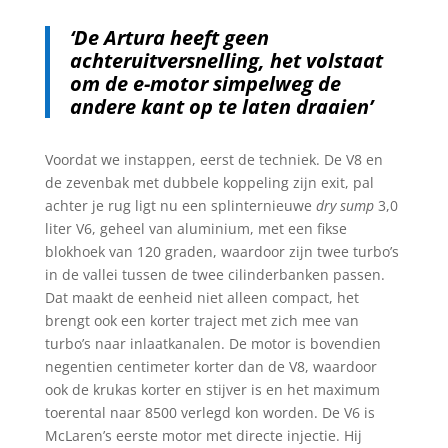
‘De Artura heeft geen
achteruitversnelling, het volstaat
om de e-motor simpelweg de
andere kant op te laten draaien’
Voordat we instappen, eerst de techniek. De V8 en
de zevenbak met dubbele koppeling zijn exit, pal
achter je rug ligt nu een splinternieuwe
dry sump
3,0
liter V6, geheel van aluminium, met een fikse
blokhoek van 120 graden, waardoor zijn twee turbo’s
in de vallei tussen de twee cilinderbanken passen.
Dat maakt de eenheid niet alleen compact, het
brengt ook een korter traject met zich mee van
turbo’s naar inlaatkanalen. De motor is bovendien
negentien centimeter korter dan de V8, waardoor
ook de krukas korter en stijver is en het maximum
toerental naar 8500 verlegd kon worden. De V6 is
McLaren’s eerste motor met directe injectie. Hij