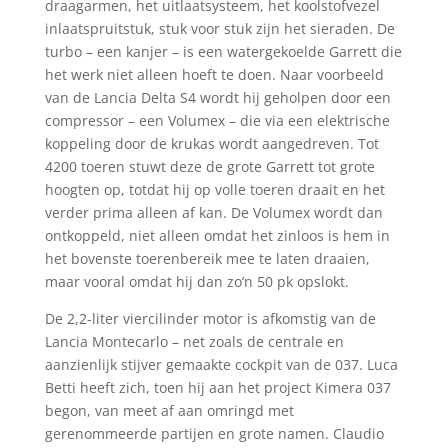
draagarmen, het uitlaatsysteem, het koolstofvezel
inlaatspruitstuk, stuk voor stuk zijn het sieraden. De
turbo – een kanjer – is een watergekoelde Garrett die
het werk niet alleen hoeft te doen. Naar voorbeeld
van de Lancia Delta S4 wordt hij geholpen door een
compressor – een Volumex – die via een elektrische
koppeling door de krukas wordt aangedreven. Tot
4200 toeren stuwt deze de grote Garrett tot grote
hoogten op, totdat hij op volle toeren draait en het
verder prima alleen af kan. De Volumex wordt dan
ontkoppeld, niet alleen omdat het zinloos is hem in
het bovenste toerenbereik mee te laten draaien,
maar vooral omdat hij dan zo’n 50 pk opslokt.
De 2,2-liter viercilinder motor is afkomstig van de
Lancia Montecarlo – net zoals de centrale en
aanzienlijk stijver gemaakte cockpit van de 037. Luca
Betti heeft zich, toen hij aan het project Kimera 037
begon, van meet af aan omringd met
gerenommeerde partijen en grote namen. Claudio