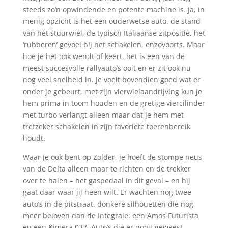
steeds zo’n opwindende en potente machine is. Ja, in
menig opzicht is het een ouderwetse auto, de stand
van het stuurwiel, de typisch Italiaanse zitpositie, het
‘rubberen’ gevoel bij het schakelen, enzovoorts. Maar
hoe je het ook wendt of keert, het is een van de
meest succesvolle rallyauto’s ooit en er zit ook nu
nog veel snelheid in. Je voelt bovendien goed wat er
onder je gebeurt, met zijn vierwielaandrijving kun je
hem prima in toom houden en de gretige viercilinder
met turbo verlangt alleen maar dat je hem met
trefzeker schakelen in zijn favoriete toerenbereik
houdt.
Waar je ook bent op Zolder, je hoeft de stompe neus
van de Delta alleen maar te richten en de trekker
over te halen – het gaspedaal in dit geval – en hij
gaat daar waar jij heen wilt. Er wachten nog twee
auto’s in de pitstraat, donkere silhouetten die nog
meer beloven dan de Integrale: een Amos Futurista
en een Kimera 037. Auto’s die er nooit geweest