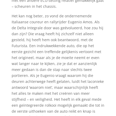
met een andere ECU-setting relatief gemakkelijk gaat
– scheuren in het chassis.
Het kan nog beter, zo vond de ondernemende
Italiaanse coureur en rallyrijder Eugenio Amos. Als
de Delta Integrale door was geëvolueerd, hoe zou hij
dan zijn? Die vraag heeft hij zichzelf niet alleen
gesteld, hij heeft hem ook beantwoord, met de
Futurista. Een indrukwekkende auto, die op het
eerste gezicht een treffende gelijkenis vertoont met
het origineel, maar als je de moeite neemt er even
wat langer naar te kijken, zie je dat er aanzienlijk
meer gedaan is dan de stap naar slechts twee
portieren. Als je Eugenio vraagt waarom hij die
deuren achterwege heeft gelaten, luidt het laconieke
antwoord ‘waarom niet’, maar waarschijnlijk heeft
het alles te maken met het creëren van meer
stijfheid – en veiligheid. Het heeft in elk geval mede
een geïntegreerde rolkooi mogelijk gemaakt die tot in
de verste uithoeken van de auto reikt en knap is