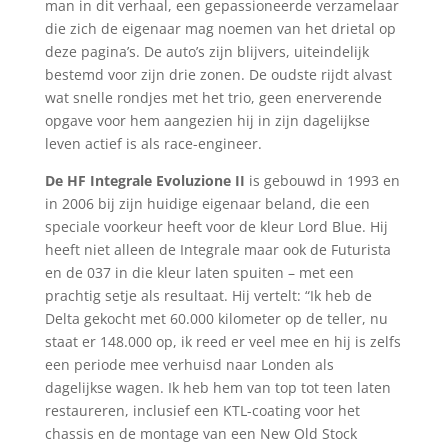
man in dit verhaal, een gepassioneerde verzamelaar
die zich de eigenaar mag noemen van het drietal op
deze pagina’s. De auto’s zijn blijvers, uiteindelijk
bestemd voor zijn drie zonen. De oudste rijdt alvast
wat snelle rondjes met het trio, geen enerverende
opgave voor hem aangezien hij in zijn dagelijkse
leven actief is als race-engineer.
De HF Integrale Evoluzione II
is gebouwd in 1993 en
in 2006 bij zijn huidige eigenaar beland, die een
speciale voorkeur heeft voor de kleur Lord Blue. Hij
heeft niet alleen de Integrale maar ook de Futurista
en de 037 in die kleur laten spuiten – met een
prachtig setje als resultaat. Hij vertelt: “Ik heb de
Delta gekocht met 60.000 kilometer op de teller, nu
staat er 148.000 op, ik reed er veel mee en hij is zelfs
een periode mee verhuisd naar Londen als
dagelijkse wagen. Ik heb hem van top tot teen laten
restaureren, inclusief een KTL-coating voor het
chassis en de montage van een New Old Stock