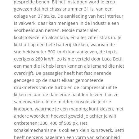
gespreide benen. Bij het instappen word je erop
gewezen dat het chassisnummer 31 is, van een
oplage van 37 stuks. De aankleding van het interieur
is vakwerk, daar kan menigeen in de industrie een
voorbeeld aan nemen. Mooie materialen,
koolstofvezel en alcantara, en alles zit er strak in. Je
kijkt uit op een hele batterij klokken, waarvan de
snelheidsmeter 300 km/h kan aangeven, de top is
overigens 280 km/h, zo is me verteld door Luca Betti,
een man die ik heb leren kennen als iemand die niet
overdrijft. De passagier heeft het fascinerende
genoegen op de naast elkaar gemonteerde
drukmeters van de turbo en de compressor uit te
kijken en aan de dansende naalden te zien hoe ze
samenwerken. In de middenconsole zie je drie
knoppen, waarmee je een mapping kunt kiezen, met
andere woorden: hoeveel geweld je achter je wilt
ontketenen: 330, 400 of 505 pk. Het
schakelmechanisme is ook een klein kunstwerk, Betti
heeft nergens nagelaten een vorm van schoonheid