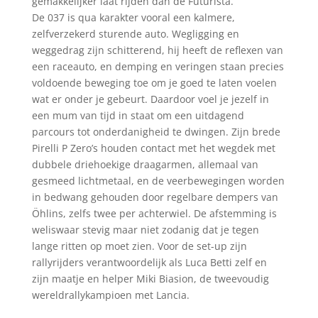
gemakkelijker laat rijden dan de Futurista.
De 037 is qua karakter vooral een kalmere,
zelfverzekerd sturende auto. Wegligging en
weggedrag zijn schitterend, hij heeft de reflexen van
een raceauto, en demping en veringen staan precies
voldoende beweging toe om je goed te laten voelen
wat er onder je gebeurt. Daardoor voel je jezelf in
een mum van tijd in staat om een uitdagend
parcours tot onderdanigheid te dwingen. Zijn brede
Pirelli P Zero’s houden contact met het wegdek met
dubbele driehoekige draagarmen, allemaal van
gesmeed lichtmetaal, en de veerbewegingen worden
in bedwang gehouden door regelbare dempers van
Öhlins, zelfs twee per achterwiel. De afstemming is
weliswaar stevig maar niet zodanig dat je tegen
lange ritten op moet zien. Voor de set-up zijn
rallyrijders verantwoordelijk als Luca Betti zelf en
zijn maatje en helper Miki Biasion, de tweevoudig
wereldrallykampioen met Lancia.