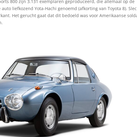
ports 800 zijn 3.131 exemplaren geproduceerd, die allemaal op de
auto liefkozend Yota-Hachi genoemd (afkorting van Toyota 8). Slec
rkant. Het gerucht gaat dat dit bedoeld was voor Amerikaanse sold
n.