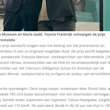
 Museum en Marie Gadd, Toyota Frankrijk ontvangen de prijs
tromobile
e prijs aandacht vragen voor het belang van het preserveren en
raties in een zo origineel mogelijke staat. De prijs wordt toegeke
de autowereld: François Melcion, medeoprichter van Rétromobile, C
rent Hériou, vicevoorzitter van de FIVA en verantwoordelijk voor 
ichter van het Concours d’élégance Suisse en directeur van de
lvain Reisser, autojournalist bij Le Figaro en auteur van verschillen
reerste sportwagen. Deze targa coupé, ontworpen door Shozo Sato, 
ekoelde 790 cm3 boxer-benzinemotor met een bescheiden vermogen
kg, bereikt onder supervisie van ingenieur Tatsuo Hasegawa, zorgde
heid van 155 km/h. De auto werd derde in de 24 uur van Fuji in 19