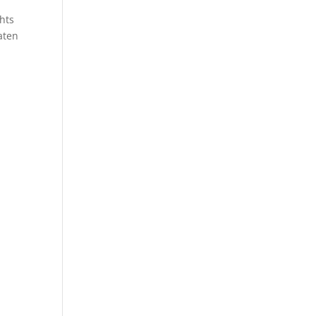
hts
aten