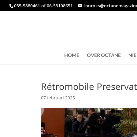
035-5880461 of 06-53108651
tonroks@octanemagazine
HOME
OVER OCTANE
NI
Rétromobile Preservat
07 februari 2025