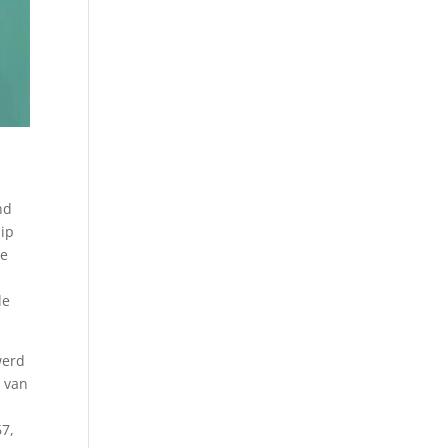
nd
hip
de
de
werd
 van
67,