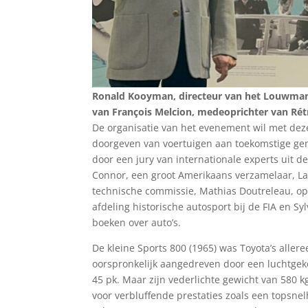
Ronald Kooyman, directeur van het Louwman
van François Melcion, medeoprichter van Ré
De organisatie van het evenement wil met dez
doorgeven van voertuigen aan toekomstige gene
door een jury van internationale experts uit 
Connor, een groot Amerikaans verzamelaar, Lau
technische commissie, Mathias Doutreleau, opr
afdeling historische autosport bij de FIA en Sy
boeken over auto’s.
De kleine Sports 800 (1965) was Toyota’s alle
oorspronkelijk aangedreven door een luchtg
45 pk. Maar zijn vederlichte gewicht van 580 
voor verbluffende prestaties zoals een topsnel