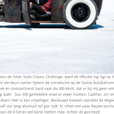
dens de Silver State Classic Challenge, want de officiële top ligt op 
it vierdeurs kanon tijdens de introductie op de Duitse Autobahne
iek en nietsontziend hard naar de 300 km/h, dat er bij mij geen en
og ‘pakt’. Dus 300 gemiddeld moet er zeker inzitten. Cadillac, zin o
doen? Hier is een vrijwilliger. Benieuwd hoeveel voordeel de
Magne
alf uur lang absoluut vol gas rijdt. Er zitten een paar flauwe boch
van de V-Series wel korte metten mee. Achter de gesmeed