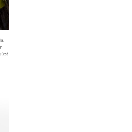
da,
an
stest