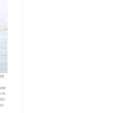
308
n
kele
m in
tic
ten