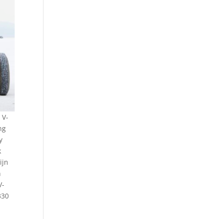
 V-
ng
y
k
ijn
n
V-
330