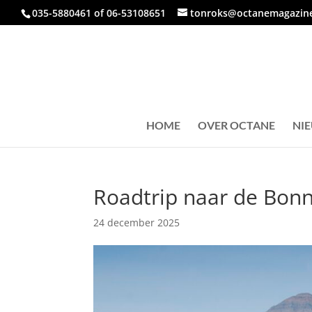
035-5880461 of 06-53108651
tonroks@octanemagazine
HOME
OVER OCTANE
NI
Roadtrip naar de Bonne
24 december 2025