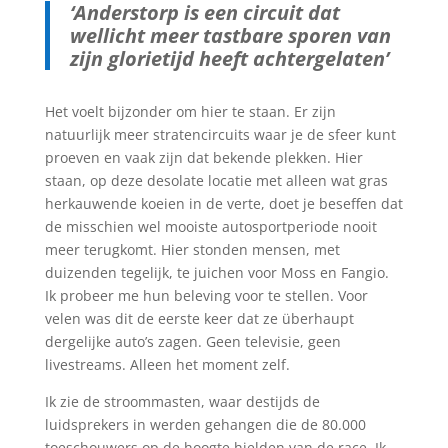
‘Anderstorp is een circuit dat
wellicht meer tastbare sporen van
zijn glorietijd heeft achtergelaten’
Het voelt bijzonder om hier te staan. Er zijn
natuurlijk meer stratencircuits waar je de sfeer kunt
proeven en vaak zijn dat bekende plekken. Hier
staan, op deze desolate locatie met alleen wat gras
herkauwende koeien in de verte, doet je beseffen dat
de misschien wel mooiste autosportperiode nooit
meer terugkomt. Hier stonden mensen, met
duizenden tegelijk, te juichen voor Moss en Fangio.
Ik probeer me hun beleving voor te stellen. Voor
velen was dit de eerste keer dat ze überhaupt
dergelijke auto’s zagen. Geen televisie, geen
livestreams. Alleen het moment zelf.
Ik zie de stroommasten, waar destijds de
luidsprekers in werden gehangen die de 80.000
toeschouwers op de hoogte hielden van de race. Ik