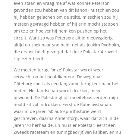
even staan en vraag me af wat Ronnie Peterson
gevonden zou hebben van dit kanon? Misschien zou
hij hebben gelachen om de stilte, misschien zou hij
meteen gevraagd hebben of hij erin mocht stappen
om te zien hoe ver hij hem kon pushen op het
circuit. Want zo was Peterson: altijd nieuwsgierig,
altijd op zoek naar snelheid, net als Joakim Rydholm,
die ervoor heeft gezorgd dat deze Polestar 4 zoveel
rijplezier biedt.
We moeten terug, ‘onze’ Polestar wordt weer
verwacht op het hoofdkantoor. De weg naar
Göteborg voelt als een langzame terugkeer naar het
heden. Het landschap wordt drukker, meer
bewoond. De Polestar glijdt moeiteloos verder, mijn
hoofd zit vol indrukken. Eerst de Råbelövsbanan,
waar in de jaren ’50 autosporthistorie werd
geschreven, daarna Anderstorp, waar dat zich in de
jaren ’70 herhaalde. En nu is er Polestar, eerst een
Zweeds raceteam en tuningbedrijf van kaliber, en nu