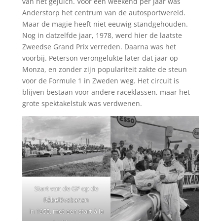
van het gejuich. Voor één weekend per jaar was
Anderstorp het centrum van de autosportwereld.
Maar de magie heeft niet eeuwig standgehouden.
Nog in datzelfde jaar, 1978, werd hier de laatste
Zweedse Grand Prix verreden. Daarna was het
voorbij. Peterson verongelukte later dat jaar op
Monza, en zonder zijn populariteit zakte de steun
voor de Formule 1 in Zweden weg. Het circuit is
blijven bestaan voor andere raceklassen, maar het
grote spektakelstuk was verdwenen.
Start van de GP op de
Råbelövsbanan
in 1955, met een start à la