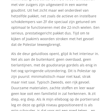
met vier zuigers zijn uitgevoerd in een warme
goudtint. Uit het zicht maar wel onderdeel van
hetzelfde pakket, net zoals de actieve en instelbare
schokdempers van ZF die speciaal zijn getuned om
optimaal te functioneren met die 22-inch wielen. Een
serieus, prestatiegericht pakket dus. Tijd om te
kijken of Joakim’s woorden stroken met het gevoel
dat de Polestar teweegbrengt.
Als de deur geluidloos opent, glijd ik het interieur in.
Net als aan de buitenkant: geen overdaad, geen
tierlantijnen, met de goudoranje gordels als enig in
het oog springende uitzondering. Dit is Polestar op
zijn puurst: minimalistisch maar niet kaal, strak
maar niet saai. Typisch Zweeds, een rijk gevoel.
Duurzame materialen, zachte stoffen en leer waar
geen koe ooit een familielid in zal herkennen. Ik zit
diep, erg diep. Als ik mijn elleboog op de portierrand
leg en deze op gelijk niveau gepositioneerd is als
mijn schouder, is dat voor mij een goed teken – en