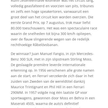
Ruim zeseneenhalve kilometer was het circuit lang,
volledig geasfalteerd en voorzien van pits, tribunes
en zelfs een hoge speakertoren, vanwaaruit een
groot deel van het circuit kon worden overzien. Die
eerste Grand Prix, op 7 augustus, trok maar liefst
80.000 toeschouwers. Het was een spectaculaire race
waarin de snelheden tot bijna 300 km/h opliepen,
over de flauw slingerende wegen van de redelijk
rechthoekige Råbelövsbanan.
De winnaar? Juan Manuel Fangio, in zijn Mercedes-
Benz 300 SLR, met in zijn slipstream Stirling Moss.
De geslaagde première leverde internationale
erkenning op. In 1956 verschenen alle grote namen
aan de start, en Ferrari verzekerde zich daar in het
zuiden van Zweden van de wereldtitel dankzij
Maurice Trintignant en Phil Hill in een Ferrari
290MM. In 1957 volgde nog één laatste GP voor
sportwagens, gewonnen door Moss en Behra in een
Maserati 450S, waarna de auto’s definitief