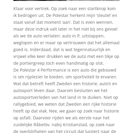
Klaar voor vertrek. Op zoek naar een startknop kom
ik bedrogen uit. De Polestar herkent mijn ‘sleutel’ en
staat vanaf dat moment ‘aan’. Dat is even wennen,
maar deze indruk valt later in het niet bij ons gevoel
als we de auto verlaten: auto in P, uitstappen,
weglopen en er maar op vertrouwen dat het allemaal
goed is. Inderdaad, dat is wat tegennatuurlijk en
vrijwel elke keer drukken we de auto met een tikje op
de portiergreep toch even handmatig op slot.
De Polestar 4 Performance is een auto die gebouwd
is om rijplezier te bieden, om sportiviteit te ervaren.
Wat dat betreft heeft Zweden een historie, auto’s en
autosport léven daar. Daarom besluiten we het
autosportverleden van het land in te duiken. Niet op
rallygebied, we weten dat Zweden een rijke historie
heeft op dat vlak. Nee, we gaan op zoek naar historie
op asfalt. Daarvoor rijden we als eerste naar het
zuidelijke Råbelöv, nabij Kristianstad, op zoek naar
de overblijfselen van het circuit dat luistert naar de