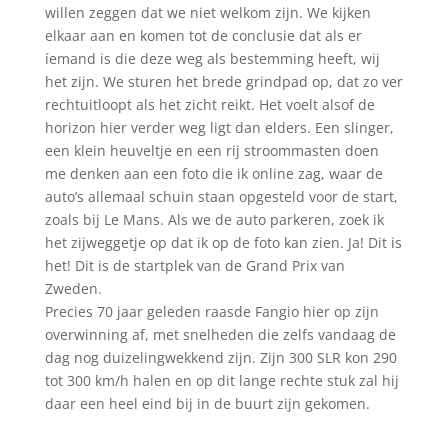
willen zeggen dat we niet welkom zijn. We kijken
elkaar aan en komen tot de conclusie dat als er
íemand is die deze weg als bestemming heeft, wij
het zijn. We sturen het brede grindpad op, dat zo ver
rechtuitloopt als het zicht reikt. Het voelt alsof de
horizon hier verder weg ligt dan elders. Een slinger,
een klein heuveltje en een rij stroommasten doen
me denken aan een foto die ik online zag, waar de
auto’s allemaal schuin staan opgesteld voor de start,
zoals bij Le Mans. Als we de auto parkeren, zoek ik
het zijweggetje op dat ik op de foto kan zien. Ja! Dit is
het! Dit is de startplek van de Grand Prix van
Zweden.
Precies 70 jaar geleden raasde Fangio hier op zijn
overwinning af, met snelheden die zelfs vandaag de
dag nog duizelingwekkend zijn. Zijn 300 SLR kon 290
tot 300 km/h halen en op dit lange rechte stuk zal hij
daar een heel eind bij in de buurt zijn gekomen.