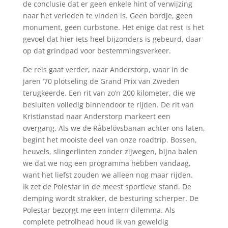
de conclusie dat er geen enkele hint of verwijzing
naar het verleden te vinden is. Geen bordje, geen
monument, geen curbstone. Het enige dat rest is het
gevoel dat hier iets heel bijzonders is gebeurd, daar
op dat grindpad voor bestemmingsverkeer.
De reis gaat verder, naar Anderstorp, waar in de
jaren ’70 plotseling de Grand Prix van Zweden
terugkeerde. Een rit van zo’n 200 kilometer, die we
besluiten volledig binnendoor te rijden. De rit van
Kristianstad naar Anderstorp markeert een
overgang. Als we de Råbelövsbanan achter ons laten,
begint het mooiste deel van onze roadtrip. Bossen,
heuvels, slingerlinten zonder zijwegen, bijna balen
we dat we nog een programma hebben vandaag,
want het liefst zouden we alleen nog maar rijden.
Ik zet de Polestar in de meest sportieve stand. De
demping wordt strakker, de besturing scherper. De
Polestar bezorgt me een intern dilemma. Als
complete petrolhead houd ik van geweldig