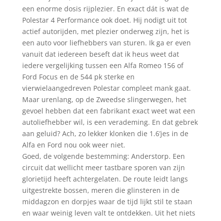
een enorme dosis rijplezier. En exact dát is wat de
Polestar 4 Performance ook doet. Hij nodigt uit tot
actief autorijden, met plezier onderweg zijn, het is
een auto voor liefhebbers van sturen. Ik ga er even
vanuit dat iedereen beseft dat ik heus weet dat
iedere vergelijking tussen een Alfa Romeo 156 of
Ford Focus en de 544 pk sterke en
vierwielaangedreven Polestar compleet mank gaat.
Maar urenlang, op de Zweedse slingerwegen, het
gevoel hebben dat een fabrikant exact weet wat een
autoliefhebber wil, is een verademing. En dat gebrek
aan geluid? Ach, zo lekker klonken die 1.6’jes in de
Alfa en Ford nou ook weer niet.
Goed, de volgende bestemming: Anderstorp. Een
circuit dat wellicht meer tastbare sporen van zijn
glorietijd heeft achtergelaten. De route leidt langs
uitgestrekte bossen, meren die glinsteren in de
middagzon en dorpjes waar de tijd lijkt stil te staan
en waar weinig leven valt te ontdekken. Uit het niets