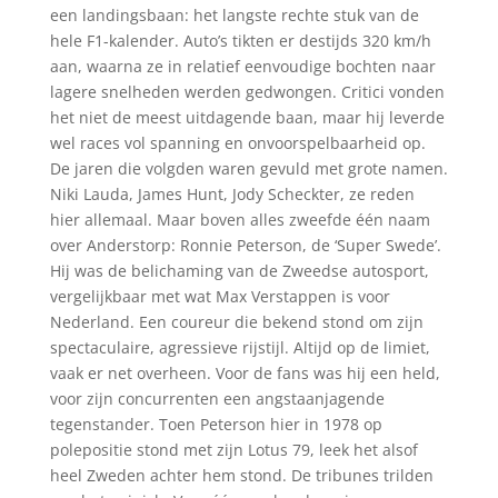
een landingsbaan: het langste rechte stuk van de
hele F1-kalender. Auto’s tikten er destijds 320 km/h
aan, waarna ze in relatief eenvoudige bochten naar
lagere snelheden werden gedwongen. Critici vonden
het niet de meest uitdagende baan, maar hij leverde
wel races vol spanning en onvoorspelbaarheid op.
De jaren die volgden waren gevuld met grote namen.
Niki Lauda, James Hunt, Jody Scheckter, ze reden
hier allemaal. Maar boven alles zweefde één naam
over Anderstorp: Ronnie Peterson, de ‘Super Swede’.
Hij was de belichaming van de Zweedse autosport,
vergelijkbaar met wat Max Verstappen is voor
Nederland. Een coureur die bekend stond om zijn
spectaculaire, agressieve rijstijl. Altijd op de limiet,
vaak er net overheen. Voor de fans was hij een held,
voor zijn concurrenten een angstaanjagende
tegenstander. Toen Peterson hier in 1978 op
polepositie stond met zijn Lotus 79, leek het alsof
heel Zweden achter hem stond. De tribunes trilden