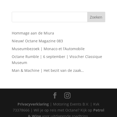
Hommage aan de Miura
Nieuw! Octane Magazine 083
Museumbezoek | Monaco et l’Automobile
Octane Rumble | 6 september | Visscher Classique
Museum
Man & Machine | Het bezit van de zaak…
Privacyverklaring
| Motoring Events B.V. | Kvk
73378666 | Wil je op reis met Octane? Kijk op
Petrol
& Wine
voor uitdagende roadtrips.