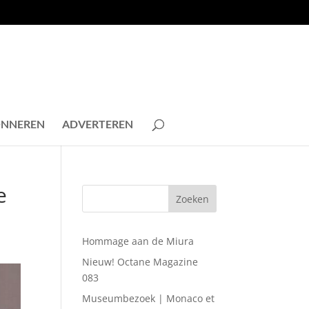
NNEREN
ADVERTEREN
e
Hommage aan de Miura
Nieuw! Octane Magazine
083
Museumbezoek | Monaco et