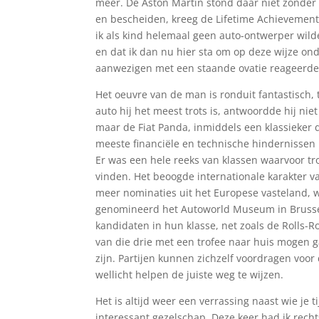
meer. De Aston Martin stond daar niet zonder 
en bescheiden, kreeg de Lifetime Achievement 
ik als kind helemaal geen auto-ontwerper wilde
en dat ik dan nu hier sta om op deze wijze ond
aanwezigen met een staande ovatie reageerde
Het oeuvre van de man is ronduit fantastisch,
auto hij het meest trots is, antwoordde hij ni
maar de Fiat Panda, inmiddels een klassieker d
meeste financiële en technische hindernissen
Er was een hele reeks van klassen waarvoor tr
vinden. Het beoogde internationale karakter va
meer nominaties uit het Europese vasteland, wa
genomineerd het Autoworld Museum in Brusse
kandidaten in hun klasse, net zoals de Rolls-Ro
van die drie met een trofee naar huis mogen g
zijn. Partijen kunnen zichzelf voordragen voor 
wellicht helpen de juiste weg te wijzen.
Het is altijd weer een verrassing naast wie je 
interessant gezelschap. Deze keer had ik rech