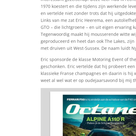
1970 koestert en die tijdens zijn werkende le
en vertelde niet zonder trots dat hij uitgedo
Links van me zat Eric Heerema, een autoliefhe
GTO – die lichtgroene – en uit eigen ervaring k
Tegenwoordig maakt hij mousserende witte wijne
geproduceerd en heet dan ook The Lakes, zijn
met druiven uit West-Sussex. De naam luidt N
Eric sponsorde de klasse Motoring Event of th
geschonken. Eric vertelde dat hij probeert e
klassieke Franse champagnes en daarin is hij w
weet al wel wat er op oudejaarsavond bij mij 