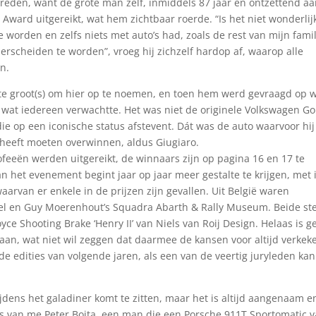
reden, want de grote man zelf, inmiddels 87 jaar en ontzettend aa
Award uitgereikt, wat hem zichtbaar roerde. “Is het niet wonderlij
 worden en zelfs niets met auto’s had, zoals de rest van mijn famil
erscheiden te worden”, vroeg hij zichzelf hardop af, waarop alle
n.
 te groot(s) om hier op te noemen, en toen hem werd gevraagd op 
et wat iedereen verwachtte. Het was niet de originele Volkswagen Gol
ie op een iconische status afstevent. Dát was de auto waarvoor hij
 heeft moeten overwinnen, aldus Giugiaro.
ofeeën werden uitgereikt, de winnaars zijn op pagina 16 en 17 te
n het evenement begint jaar op jaar meer gestalte te krijgen, met 
arvan er enkele in de prijzen zijn gevallen. Uit België waren
l en Guy Moerenhout’s Squadra Abarth & Rally Museum. Beide st
yce Shooting Brake ‘Henry II’ van Niels van Roij Design. Helaas is g
aan, wat niet wil zeggen dat daarmee de kansen voor altijd verkek
de edities van volgende jaren, als een van de veertig juryleden kan
tijdens het galadiner komt te zitten, maar het is altijd aangenaam e
ts van me Peter Boita, een man die een Porsche 911T Sportomatic 