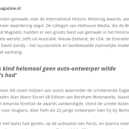
agazine.nl
Londen gemaakt, voor de International Historic Motoring Awards, ee
eer waardering oogst. De collega’s van Hothouse Media, die de Br
ad Magneto, hadden er een groots feest van gemaakt in het Penins
ele wereld, zelfs uit Australië, Nieuw-Zeeland, de USA, de Emirate
s David Gandy – het succesvolste en bestbetaalde mannelijke mode
met aanhang.
 als kind helemaal geen auto-ontwerper wilde
’s had’
d voor dik zeven miljoen aan auto’s waaronder de schitterende Eagl
smaden Alan Mann Escort 68 Edition van Boreham Motorworks. Naast
ce Amanda Stretton de awards aankondigde, stond de unieke Aston
voor Giugiaro, door hem als 22-jarige ontworpen toen hij bij Bert
or het laatst had gezien, op de autosalon van Parijs, en daarna nooi