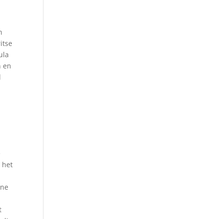
n
itse
ula
n en
l
e
 het
one
t