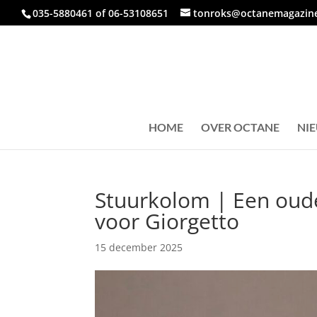
035-5880461 of 06-53108651
tonroks@octanemagazine
HOME
OVER OCTANE
NI
Stuurkolom | Een oud
voor Giorgetto
15 december 2025