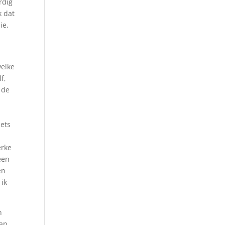
rdig
k dat
ie,
welke
f,
 de
iets
erke
een
en
 ik
n
van