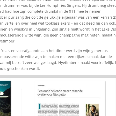
ven drummer was bij de Les Humphries Singers. Hij drumt nog stee
kterd had hoe zijn complete drumkit in de 911 mee te nemen.
bber pur sang die ooit de gelukkige eigenaar was van een Ferrari 2
an vertellen over heel wat topklassiekers – en dat deed hij dan ook
n en whisky’s in Engeland. Zijn single malt wordt in het Lake Dis
 mousserende witte wijn, die geen champagne mag heten, maakt h
yetimber.
e Year, en voorafgaande aan het diner werd zijn wijn genereus
en mousserende witte wijn te maken met een rijkere smaak dan de
at mij betreft zeer wel geslaagd. Nyetimber smaakt voortreffelijk. 
thuis geschonken wordt.