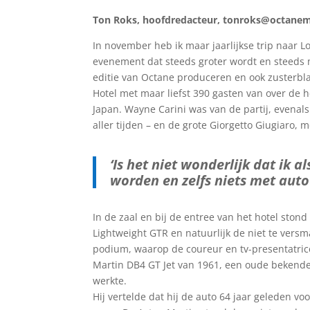
Ton Roks, hoofdredacteur, tonroks@octanem
In november heb ik maar jaarlijkse trip naar 
evenement dat steeds groter wordt en steeds m
editie van Octane produceren en ook zusterbl
Hotel met maar liefst 390 gasten van over de h
Japan. Wayne Carini was van de partij, evenal
aller tijden – en de grote Giorgetto Giugiaro, 
‘Is het niet wonderlijk dat ik
worden en zelfs niets met auto
In de zaal en bij de entree van het hotel ston
Lightweight GTR en natuurlijk de niet te ver
podium, waarop de coureur en tv-presentatri
Martin DB4 GT Jet van 1961, een oude bekende 
werkte.
Hij vertelde dat hij de auto 64 jaar geleden vo