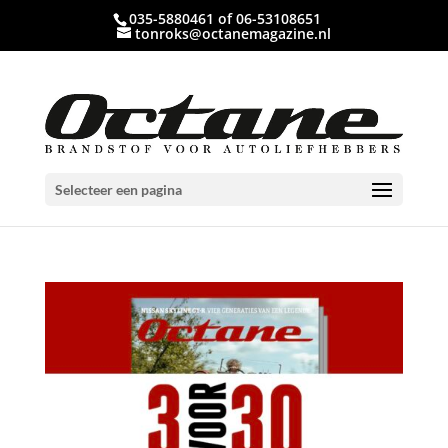
035-5880461 of 06-53108651
tonroks@octanemagazine.nl
Selecteer een pagina