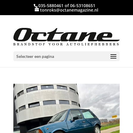
035-5880461 of 06-53108651
tonroks@octanemagazine.nl
Selecteer een pagina