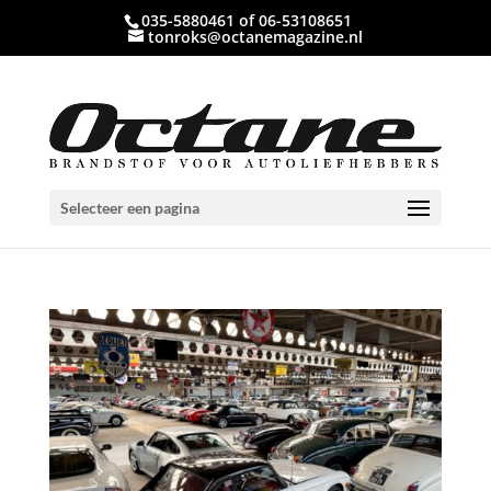
035-5880461 of 06-53108651
tonroks@octanemagazine.nl
Selecteer een pagina