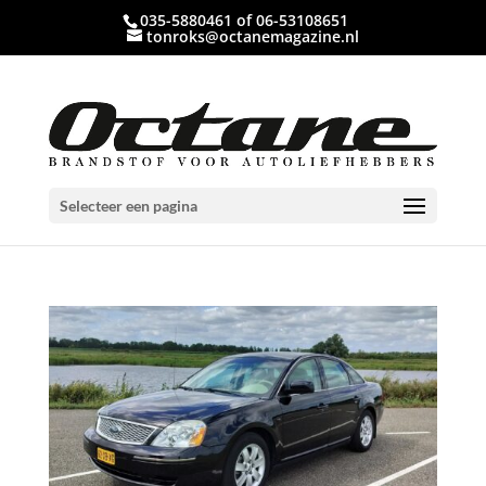
035-5880461 of 06-53108651
tonroks@octanemagazine.nl
Selecteer een pagina