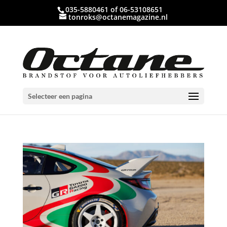
035-5880461 of 06-53108651
tonroks@octanemagazine.nl
Selecteer een pagina