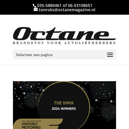
035-5880461 of 06-53108651
tonroks@octanemagazine.nl
Selecteer een pagina