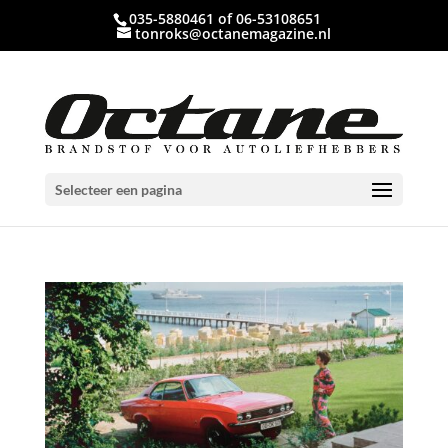
035-5880461 of 06-53108651
tonroks@octanemagazine.nl
Selecteer een pagina