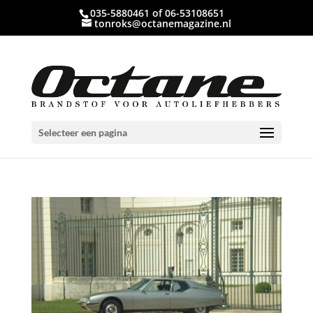
035-5880461 of 06-53108651
tonroks@octanemagazine.nl
Selecteer een pagina