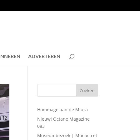
NNEREN
ADVERTEREN
Hommage aan de Miura
Nieuw! Octane Magazine
083
Museumbezoek | Monaco et