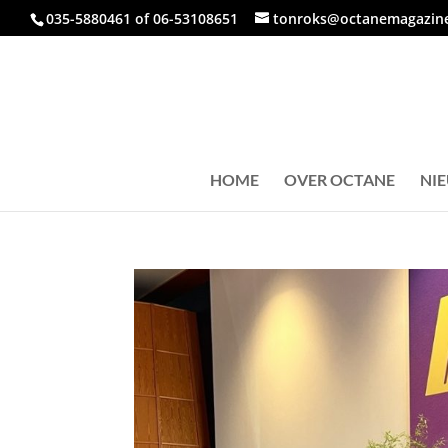
035-5880461 of 06-53108651
tonroks@octanemagazine
HOME
OVER OCTANE
NI