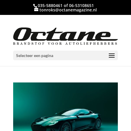
035-5880461 of 06-53108651
tonroks@octanemagazine.nl
Selecteer een pagina