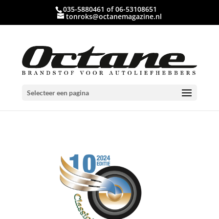
035-5880461 of 06-53108651
tonroks@octanemagazine.nl
Selecteer een pagina