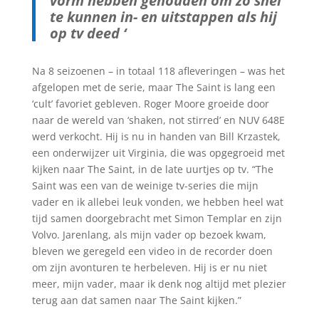
vorm hebben gehouden om zo snel
te kunnen in- en uitstappen als hij
op tv deed ‘
Na 8 seizoenen – in totaal 118 afleveringen – was het
afgelopen met de serie, maar The Saint is lang een
‘cult’ favoriet gebleven. Roger Moore groeide door
naar de wereld van ‘shaken, not stirred’ en NUV 648E
werd verkocht. Hij is nu in handen van Bill Krzastek,
een onderwijzer uit Virginia, die was opgegroeid met
kijken naar The Saint, in de late uurtjes op tv. “The
Saint was een van de weinige tv-series die mijn
vader en ik allebei leuk vonden, we hebben heel wat
tijd samen doorgebracht met Simon Templar en zijn
Volvo. Jarenlang, als mijn vader op bezoek kwam,
bleven we geregeld een video in de recorder doen
om zijn avonturen te herbeleven. Hij is er nu niet
meer, mijn vader, maar ik denk nog altijd met plezier
terug aan dat samen naar The Saint kijken.”