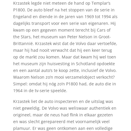
Krzastek legde niet meteen de hand op Templar’s
P1800. De auto bleef na het stoppen van de serie in
Engeland en diende in de jaren van 1969 tot 1994 als
dagelijks transport voor een serie van eigenaren. Hij
kwam op een gegeven moment terecht bij Cars of
the Stars, het museum van Peter Nelson in Groot-
Brittannië. Krzastek wist dat de Volvo daar vertoefde,
maar hij had nooit verwacht dat hij een keer terug
op de markt zou komen. Maar dat kwam hij wel toen
het museum zijn huisvesting in Schotland opdoekte
en een aantal auto’s te koop zette, inclusief de Volvo.
Waarom Nelson zo’n mooi verzamelobject verkocht?
Simpel: omdat hij nóg zo’n P1800 had, de auto die in
1964 in de tv-serie speelde.
Krzastek liet de auto inspecteren en de uitslag was
niet geweldig. De Volvo was weliswaar authentiek en
origineel, maar de neus had flink in elkaar gezeten
en was slecht gerepareerd met voornamelijk veel
plamuur. Er was geen ontkomen aan een volledige