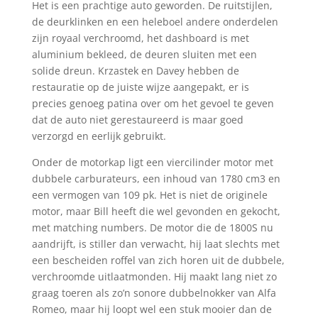
Het is een prachtige auto geworden. De ruitstijlen,
de deurklinken en een heleboel andere onderdelen
zijn royaal verchroomd, het dashboard is met
aluminium bekleed, de deuren sluiten met een
solide dreun. Krzastek en Davey hebben de
restauratie op de juiste wijze aangepakt, er is
precies genoeg patina over om het gevoel te geven
dat de auto niet gerestaureerd is maar goed
verzorgd en eerlijk gebruikt.
Onder de motorkap ligt een viercilinder motor met
dubbele carburateurs, een inhoud van 1780 cm3 en
een vermogen van 109 pk. Het is niet de originele
motor, maar Bill heeft die wel gevonden en gekocht,
met matching numbers. De motor die de 1800S nu
aandrijft, is stiller dan verwacht, hij laat slechts met
een bescheiden roffel van zich horen uit de dubbele,
verchroomde uitlaatmonden. Hij maakt lang niet zo
graag toeren als zo’n sonore dubbelnokker van Alfa
Romeo, maar hij loopt wel een stuk mooier dan de