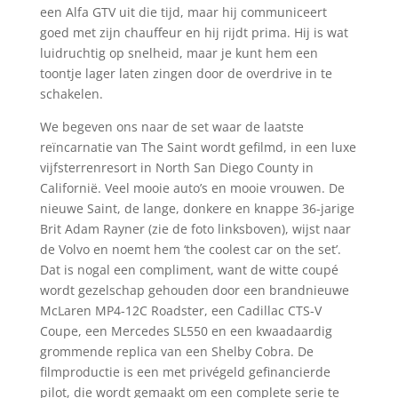
een Alfa GTV uit die tijd, maar hij communiceert
goed met zijn chauffeur en hij rijdt prima. Hij is wat
luidruchtig op snelheid, maar je kunt hem een
toontje lager laten zingen door de overdrive in te
schakelen.
We begeven ons naar de set waar de laatste
reïncarnatie van The Saint wordt gefilmd, in een luxe
vijfsterrenresort in North San Diego County in
Californië. Veel mooie auto’s en mooie vrouwen. De
nieuwe Saint, de lange, donkere en knappe 36-jarige
Brit Adam Rayner (zie de foto linksboven), wijst naar
de Volvo en noemt hem ‘the coolest car on the set’.
Dat is nogal een compliment, want de witte coupé
wordt gezelschap gehouden door een brandnieuwe
McLaren MP4-12C Roadster, een Cadillac CTS-V
Coupe, een Mercedes SL550 en een kwaadaardig
grommende replica van een Shelby Cobra. De
filmproductie is een met privégeld gefinancierde
pilot, die wordt gemaakt om een complete serie te