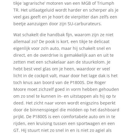
tikje ‘agrarische’ motoren van een MGB of Triumph
TR. Het uitlaatgeluid wordt harder en scherper als je
veel gas geeft en je hoort de vierpitter dan zelfs een
beetje aanzuigen door zijn SU-carburateurs.
Wat schakelt die handbak fijn, waarom zijn ze niet
allemaal zo? De pook is kort, een tikje te delicaat
eigenlijk voor zo’n auto, maar hij schakelt snel en
direct, en de overdrive is gemakkelijk aan en uit te
zetten met een schakelaar aan de stuurkolom. Je
hebt best veel glas om je heen, waardoor er veel
licht in de cockpit valt, maar door het lage dak is het
toch knus aan boord van de P1800S. Die Roger
Moore moet zichzelf goed in vorm hebben gehouden
om zo snel te kunnen in- en uitstappen als hij op tv
deed. Het zicht naar voren wordt enigszins beperkt
door de binnenspiegel die midden op het dashboard
prijkt. De P1800S is een comfortabele auto om in te
rijden, een kruising tussen een sportwagen en een
GT. Hij stuurt niet zo snel in en is niet zo agiel als