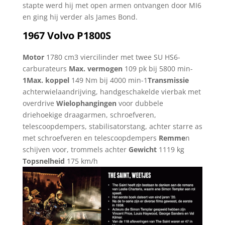
stapte werd hij met open armen ontvangen door MI6
en ging hij verder als James Bond.
1967 Volvo P1800S
Motor
1780 cm3 viercilinder met twee SU HS6-
carburateurs
Max. vermogen
109 pk bij 5800 min-
1Max. koppel
149 Nm bij 4000 min-1
Transmissie
achterwielaandrijving, handgeschakelde vierbak met
overdrive
Wielophangingen
voor dubbele
driehoekige draagarmen, schroefveren,
telescoopdempers, stabilisatorstang, achter starre as
met schroefveren en telescoopdempers
Remme
n
schijven voor, trommels achter
Gewicht
1119 kg
Topsnelheid
175 km/h