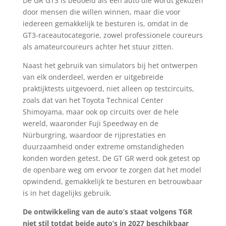
De GR GT3 is bedoeld als een auto die wordt gekozen
door mensen die willen winnen, maar die voor
iedereen gemakkelijk te besturen is, omdat in de
GT3-raceautocategorie, zowel professionele coureurs
als amateurcoureurs achter het stuur zitten.
Naast het gebruik van simulators bij het ontwerpen
van elk onderdeel, werden er uitgebreide
praktijktests uitgevoerd, niet alleen op testcircuits,
zoals dat van het Toyota Technical Center
Shimoyama, maar ook op circuits over de hele
wereld, waaronder Fuji Speedway en de
Nürburgring, waardoor de rijprestaties en
duurzaamheid onder extreme omstandigheden
konden worden getest. De GT GR werd ook getest op
de openbare weg om ervoor te zorgen dat het model
opwindend, gemakkelijk te besturen en betrouwbaar
is in het dagelijks gebruik.
De ontwikkeling van de auto’s staat volgens TGR
niet stil totdat beide auto’s in 2027 beschikbaar