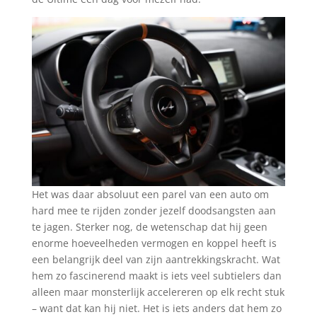
Het was daar absoluut een parel van een auto om
hard mee te rijden zonder jezelf doodsangsten aan
te jagen. Sterker nog, de wetenschap dat hij geen
enorme hoeveelheden vermogen en koppel heeft is
een belangrijk deel van zijn aantrekkingskracht. Wat
hem zo fascinerend maakt is iets veel subtielers dan
alleen maar monsterlijk accelereren op elk recht stuk
– want dat kan hij niet. Het is iets anders dat hem zo