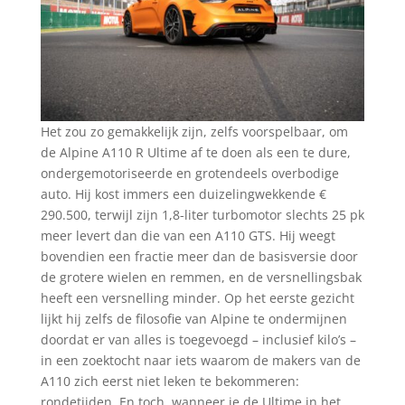
Het zou zo gemakkelijk zijn, zelfs voorspelbaar, om
de Alpine A110 R Ultime af te doen als een te dure,
ondergemotoriseerde en grotendeels overbodige
auto. Hij kost immers een duizelingwekkende €
290.500, terwijl zijn 1,8-liter turbomotor slechts 25 pk
meer levert dan die van een A110 GTS. Hij weegt
bovendien een fractie meer dan de basisversie door
de grotere wielen en remmen, en de versnellingsbak
heeft een versnelling minder. Op het eerste gezicht
lijkt hij zelfs de filosofie van Alpine te ondermijnen
doordat er van alles is toegevoegd – inclusief kilo’s –
in een zoektocht naar iets waarom de makers van de
A110 zich eerst niet leken te bekommeren:
rondetijden. En toch, wanneer je de Ultime in het