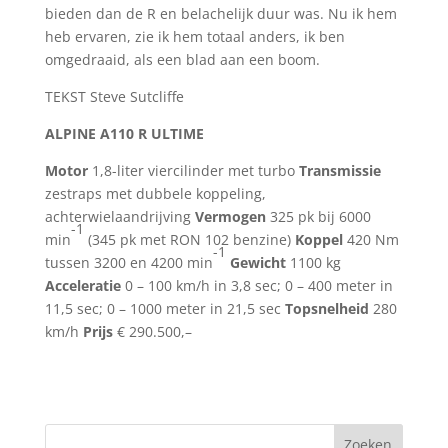
bieden dan de R en belachelijk duur was. Nu ik hem
heb ervaren, zie ik hem totaal anders, ik ben
omgedraaid, als een blad aan een boom.
TEKST Steve Sutcliffe
ALPINE A110 R ULTIME
Motor
1,8-liter viercilinder met turbo
Transmissie
zestraps met dubbele koppeling,
achterwielaandrijving
Vermogen
325 pk bij 6000
-1
min
(345 pk met RON 102 benzine)
Koppel
420 Nm
-1
tussen 3200 en 4200 min
Gewicht
1100 kg
Acceleratie
0 – 100 km/h in 3,8 sec; 0 – 400 meter in
11,5 sec; 0 – 1000 meter in 21,5 sec
Topsnelheid
280
km/h
Prijs
€ 290.500,–