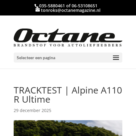
035-5880461 of 06-53108651
tonroks@octanemagazine.nl
Selecteer een pagina
TRACKTEST | Alpine A110
R Ultime
29 december 2025