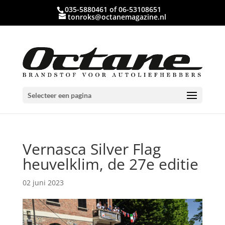
035-5880461 of 06-53108651
tonroks@octanemagazine.nl
Selecteer een pagina
Vernasca Silver Flag
heuvelklim, de 27e editie
02 juni 2023