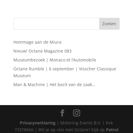
Hommage aan de Miura
Nieuw! Octane Magazine 083
Museumbezoek | Monaco et l’Automobile
Octane Rumble | 6 september | Visscher Classique
Museum
Man & Machine | Het bezit van de zaak…
Privacyverklaring
| Motoring Events B.V. | Kvk
73378666 | Wil je op reis met Octane? Kijk op
Petrol