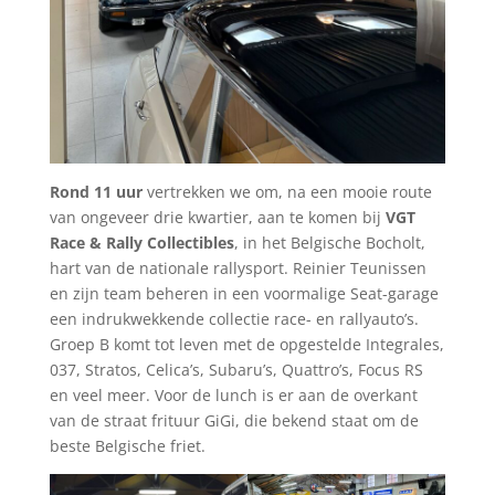
Rond 11 uur
vertrekken we om, na een mooie route
van ongeveer drie kwartier, aan te komen bij
VGT
Race & Rally Collectibles
, in het Belgische Bocholt,
hart van de nationale rallysport. Reinier Teunissen
en zijn team beheren in een voormalige Seat-garage
een indrukwekkende collectie race- en rallyauto’s.
Groep B komt tot leven met de opgestelde Integrales,
037, Stratos, Celica’s, Subaru’s, Quattro’s, Focus RS
en veel meer. Voor de lunch is er aan de overkant
van de straat frituur GiGi, die bekend staat om de
beste Belgische friet.