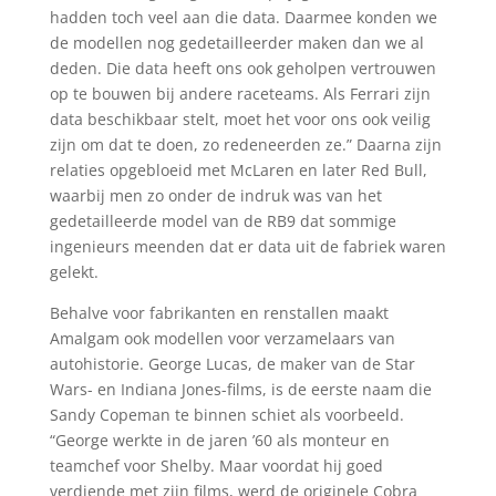
hadden toch veel aan die data. Daarmee konden we
de modellen nog gedetailleerder maken dan we al
deden. Die data heeft ons ook geholpen vertrouwen
op te bouwen bij andere raceteams. Als Ferrari zijn
data beschikbaar stelt, moet het voor ons ook veilig
zijn om dat te doen, zo redeneerden ze.” Daarna zijn
relaties opgebloeid met McLaren en later Red Bull,
waarbij men zo onder de indruk was van het
gedetailleerde model van de RB9 dat sommige
ingenieurs meenden dat er data uit de fabriek waren
gelekt.
Behalve voor fabrikanten en renstallen maakt
Amalgam ook modellen voor verzamelaars van
autohistorie. George Lucas, de maker van de Star
Wars- en Indiana Jones-films, is de eerste naam die
Sandy Copeman te binnen schiet als voorbeeld.
“George werkte in de jaren ’60 als monteur en
teamchef voor Shelby. Maar voordat hij goed
verdiende met zijn films, werd de originele Cobra