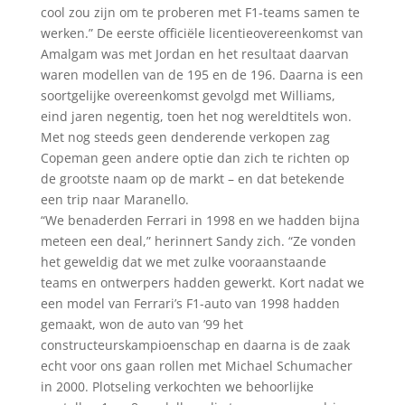
cool zou zijn om te proberen met F1-teams samen te
werken.” De eerste officiële licentieovereenkomst van
Amalgam was met Jordan en het resultaat daarvan
waren modellen van de 195 en de 196. Daarna is een
soortgelijke overeenkomst gevolgd met Williams,
eind jaren negentig, toen het nog wereldtitels won.
Met nog steeds geen denderende verkopen zag
Copeman geen andere optie dan zich te richten op
de grootste naam op de markt – en dat betekende
een trip naar Maranello.
“We benaderden Ferrari in 1998 en we hadden bijna
meteen een deal,” herinnert Sandy zich. “Ze vonden
het geweldig dat we met zulke vooraanstaande
teams en ontwerpers hadden gewerkt. Kort nadat we
een model van Ferrari’s F1-auto van 1998 hadden
gemaakt, won de auto van ’99 het
constructeurskampioenschap en daarna is de zaak
echt voor ons gaan rollen met Michael Schumacher
in 2000. Plotseling verkochten we behoorlijke