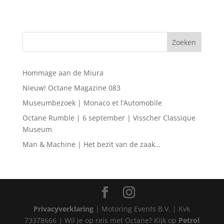
Hommage aan de Miura
Nieuw! Octane Magazine 083
Museumbezoek | Monaco et l’Automobile
Octane Rumble | 6 september | Visscher Classique
Museum
Man & Machine | Het bezit van de zaak…
Privacyverklaring
| Motoring Events B.V. | Kvk
73378666 | Wil je op reis met Octane? Kijk op
Petrol