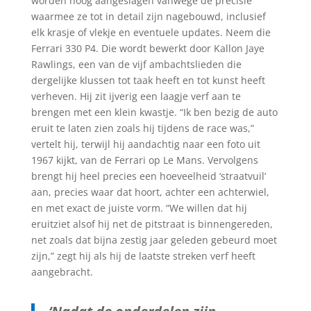
worden hoog aangeslagen vanwege de precisie
waarmee ze tot in detail zijn nagebouwd, inclusief
elk krasje of vlekje en eventuele updates. Neem die
Ferrari 330 P4. Die wordt bewerkt door Kallon Jaye
Rawlings, een van de vijf ambachtslieden die
dergelijke klussen tot taak heeft en tot kunst heeft
verheven. Hij zit ijverig een laagje verf aan te
brengen met een klein kwastje. “Ik ben bezig de auto
eruit te laten zien zoals hij tijdens de race was,”
vertelt hij, terwijl hij aandachtig naar een foto uit
1967 kijkt, van de Ferrari op Le Mans. Vervolgens
brengt hij heel precies een hoeveelheid ‘straatvuil’
aan, precies waar dat hoort, achter een achterwiel,
en met exact de juiste vorm. “We willen dat hij
eruitziet alsof hij net de pitstraat is binnengereden,
net zoals dat bijna zestig jaar geleden gebeurd moet
zijn,” zegt hij als hij de laatste streken verf heeft
aangebracht.