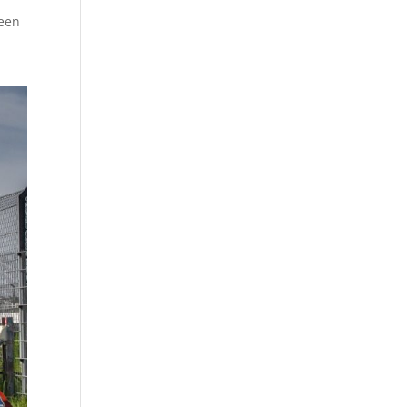
 een
d