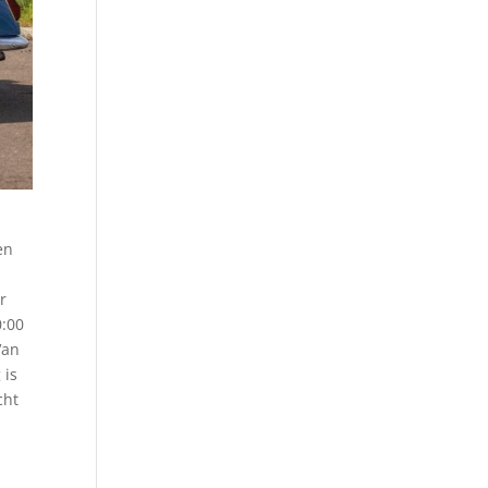
en
r
0:00
Van
 is
cht