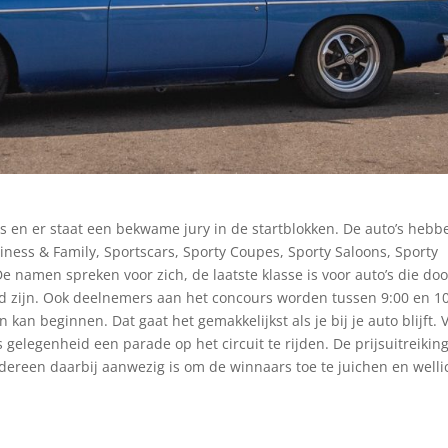
en er staat een bekwame jury in de startblokken. De auto’s hebb
iness & Family, Sportscars, Sporty Coupes, Sporty Saloons, Sporty
 namen spreken voor zich, de laatste klasse is voor auto’s die doo
rd zijn. Ook deelnemers aan het concours worden tussen 9:00 en 1
kan beginnen. Dat gaat het gemakkelijkst als je bij je auto blijft. 
s gelegenheid een parade op het circuit te rijden. De prijsuitreiking
iedereen daarbij aanwezig is om de winnaars toe te juichen en welli