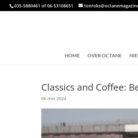
035-5880461 of 06-53108651
tonroks@octanemagazine
HOME
OVER OCTANE
NI
Classics and Coffee: B
06 mei 2024