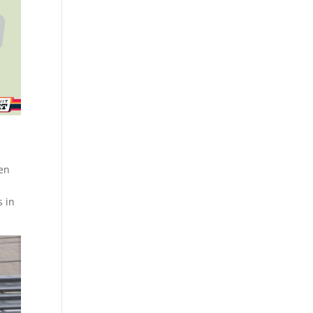
een
s in