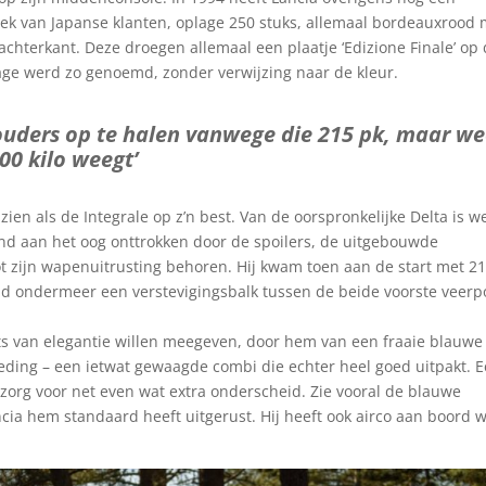
zoek van Japanse klanten, oplage 250 stuks, allemaal bordeauxrood 
chterkant. Deze droegen allemaal een plaatje ‘Edizione Finale’ op
age werd zo genoemd, zonder verwijzing naar de kleur.
houders op te halen vanwege die 215 pk, maar we
00 kilo weegt’
 zien als de Integrale op z’n best. Van de oorspronkelijke Delta is w
aand aan het oog onttrokken door de spoilers, de uitgebouwde
ot zijn wapenuitrusting behoren. Hij kwam toen aan de start met 2
 had ondermeer een verstevigingsbalk tussen de beide voorste veerp
ets van elegantie willen meegeven, door hem van een fraaie blauwe 
eding – een ietwat gewaagde combi die echter heel goed uitpakt. 
 zorg voor net even wat extra onderscheid. Zie vooral de blauwe
cia hem standaard heeft uitgerust. Hij heeft ook airco aan boord 