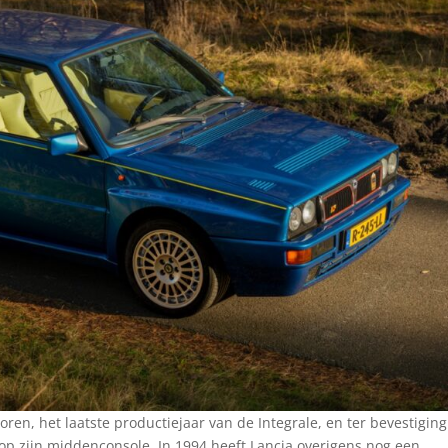
oren, het laatste productiejaar van de Integrale, en ter bevestiging
 op zijn middenconsole. In 1994 heeft Lancia overigens nog een