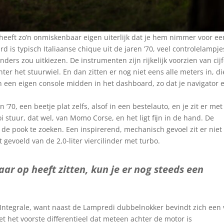
ij heeft zo’n onmiskenbaar eigen uiterlijk dat je hem nimmer voor ee
is typisch Italiaanse chique uit de jaren ’70, veel controlelampje
nders zou uitkiezen. De instrumenten zijn rijkelijk voorzien van cij
hter het stuurwiel. En dan zitten er nog niet eens alle meters in, di
 een eigen console midden in het dashboard, zo dat je navigator 
n ’70, een beetje plat zelfs, alsof in een bestelauto, en je zit er met
i stuur, dat wel, van Momo Corse, en het ligt fijn in de hand. De
de pook te zoeken. Een inspirerend, mechanisch gevoel zit er niet 
 gevoeld van de 2,0-liter viercilinder met turbo.
aar op heeft zitten, kun je er nog steeds een
 Integrale, want naast de Lampredi dubbelnokker bevindt zich een v
t het voorste differentieel dat meteen achter de motor is