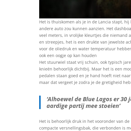
Het is thuiskomen als je in de Lancia stapt, h
andere auto zou kunnen aanzien. Het dashboard 
veel meters, in vrolijke kleurtjes die niemand a
en streepjes, het is een drukte van jewelste ac
voor de oliedruk en water temperatuur hebben
ook een oogje op kan houden
Het stuurwiel staat vrij schuin, ook typisch jare
knieën behoorlijk dichtbij. Maar het is een moo
pedalen staan goed en je hand hoeft niet naar 
maar dat vergeet je zodra je de gretigheid hebt
‘Alhoewel de Blue Lagos er 30 j
aardige partij mee stoeien’
Het is behoorlijk druk in het vooronder van de
compacte versnellingsbak, die verbonden is me