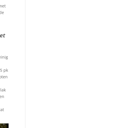
met
 de
et
einig
15 pk
oten
lak
Een
wat