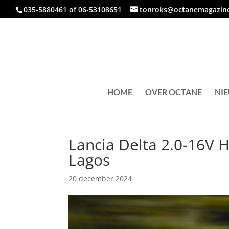
035-5880461 of 06-53108651
tonroks@octanemagazine
HOME
OVER OCTANE
NI
Lancia Delta 2.0-16V H
Lagos
20 december 2024