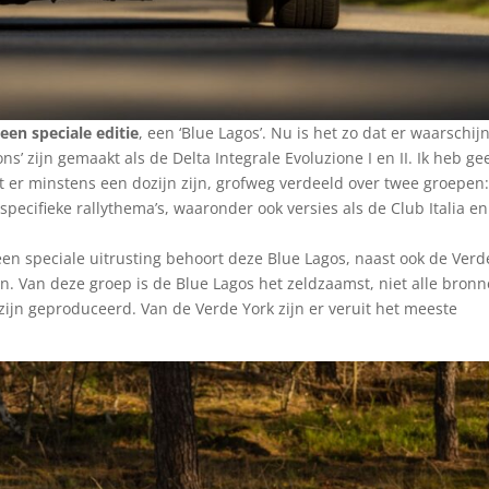
 een speciale editie
, een ‘Blue Lagos’. Nu is het zo dat er waarschijn
ons’ zijn gemaakt als de Delta Integrale Evoluzione I en II. Ik heb ge
et er minstens een dozijn zijn, grofweg verdeeld over twee groepen
specifieke rallythema’s, waaronder ook versies als de Club Italia en
een speciale uitrusting behoort deze Blue Lagos, naast ook de Verd
tion. Van deze groep is de Blue Lagos het zeldzaamst, niet alle bron
zijn geproduceerd. Van de Verde York zijn er veruit het meeste