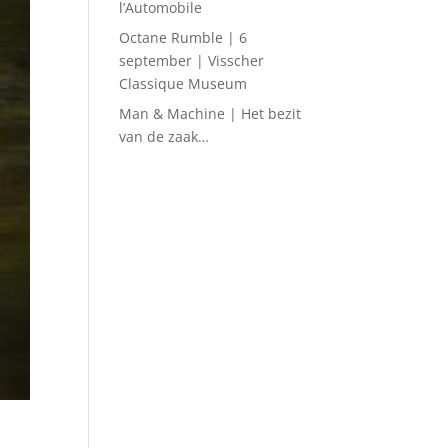
l’Automobile
Octane Rumble | 6
september | Visscher
Classique Museum
Man & Machine | Het bezit
van de zaak…