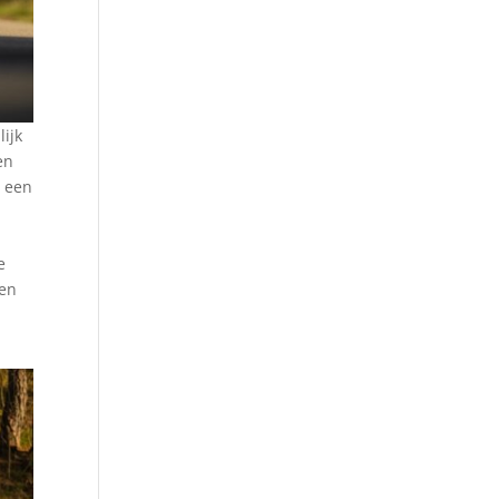
lijk
en
: een
e
nen