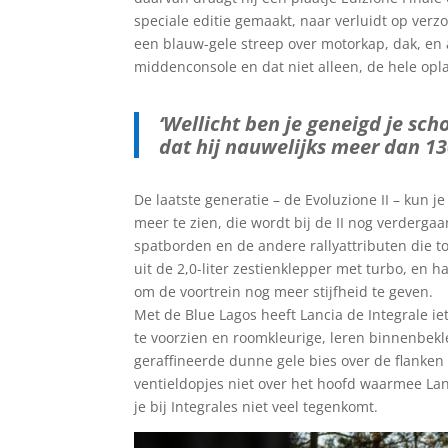
speciale editie gemaakt, naar verluidt op ver
een blauw-gele streep over motorkap, dak, en a
middenconsole en dat niet alleen, de hele opl
‘Wellicht ben je geneigd je sc
dat hij nauwelijks meer dan 13
De laatste generatie – de Evoluzione II – kun je
meer te zien, die wordt bij de II nog verderg
spatborden en de andere rallyattributen die t
uit de 2,0-liter zestienklepper met turbo, en
om de voortrein nog meer stijfheid te geven.
Met de Blue Lagos heeft Lancia de Integrale i
te voorzien en roomkleurige, leren binnenbekl
geraffineerde dunne gele bies over de flanken
ventieldopjes niet over het hoofd waarmee Lan
je bij Integrales niet veel tegenkomt.