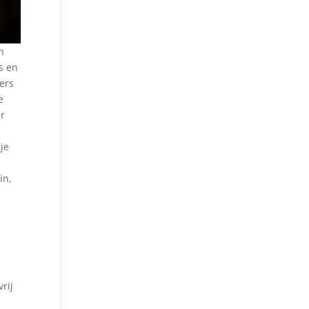
n
s en
fers
e
er
 je
in,
rij