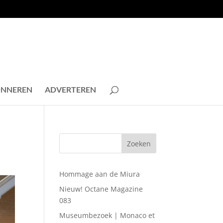
NNEREN
ADVERTEREN
Hommage aan de Miura
Nieuw! Octane Magazine
083
Museumbezoek | Monaco et