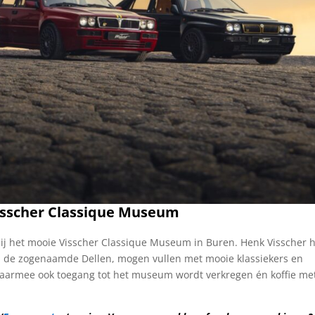
isscher Classique Museum
bij het mooie Visscher Classique Museum in Buren. Henk Visscher h
, de zogenaamde Dellen, mogen vullen met mooie klassiekers en
waarmee ook toegang tot het museum wordt verkregen én koffie me