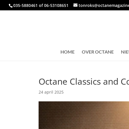
035-5880461 of 06-53108651
tonroks@octanemagazine
HOME
OVER OCTANE
NI
Octane Classics and C
24 april 2025