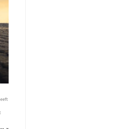
eeft
t