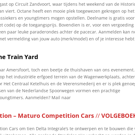
 gast op Circuit Zandvoort, waar tijdens het weekend van de Histori
an viert. Octane heeft een mooie plek toegewezen gekregen op het
ssiekers en youngtimers mogen opstellen. Deelname is gratis voor
met code) op de toegangsprijs. Bovendien is er, voor een vergoeding
n een paar leuke paraderondes achter de pacecar. Aanmelden kan n
et vermelding van jouw auto (merk/model) en of je interesse hebt
the Train Yard
naar Amersfoort, toch een beetje de thuishaven van ons evenement
op het industriële erfgoed terrein van de Wagenwerkplaats, achte
r Het Centraal Ketelhuis en de Veerensmederij en er is plek genoe
aatsen van de Nederlandse Spoorwegen vormen een prachtige
 youngtimers. Aanmelden? Mail naar
dition – Maturo Competition Cars
//
VOLGEBOEK
n Cars om tien Delta Integrale’s te ontwerpen en te bouwen die