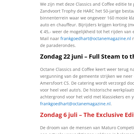
We zijn met deze Classics and Coffee editie te
Zandvoort Trophy de HARC het 50-jarige besta
binnenterrein waar we ongeveer 160 mooie kla
auto en chauffeur. Bijrijders krijgen korting (
€ 45,- weer de mogelijkheid tot het rijden va
Mail naar
frankgoedhart@octanemagazine.nl
m
de paraderondes.
Zondag 22 juni – Full Steam to 
Octane Classics and Coffee keert weer terug 
vergunning van de gemeente strijken we neer 
Amersfoort CS. De catering wordt verzorgd doo
voor heel veel auto’s. De historische werkpl
achtergrond voor het veld met klassiekers en
frankgoedhart@octanemagazine.nl
.
Zondag 6 juli – The Exclusive E
De droom van de mensen van Maturo Competitio