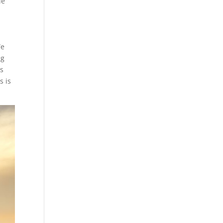
de
We
ng
ts
s is