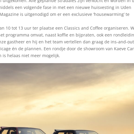
 uitgekomen. Alle geplande Stradales zijn verkocht en worden in 
nmiddels een volgende fase in met een nieuwe huisvesting in Uden
Magazine is uitgenodigd om er een exclusieve ‘housewarming’ te
an 10 tot 13 uur ter plaatse een Classics and Coffee organiseren. 
het programma omvat, naast koffie en bijpraten, ook een rondleidi
nze gastheer en hij en het team vertellen dan graag de ins-and-ou
bricage én de plannen. Een rondje door de showroom van Kaeve Car
is helaas niet meer mogelijk.