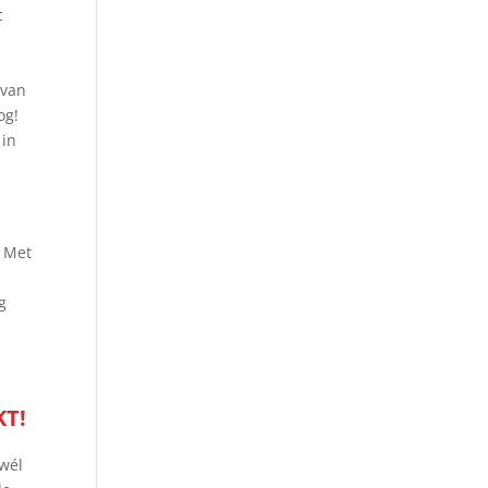
c
 van
og!
 in
. Met
r
g
T!
 wél