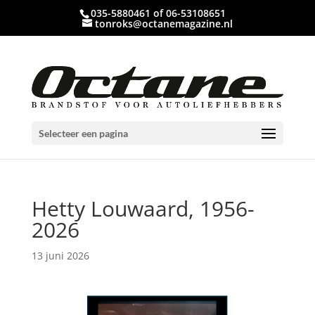
035-5880461 of 06-53108651
tonroks@octanemagazine.nl
Selecteer een pagina
Hetty Louwaard, 1956-
2026
13 juni 2026