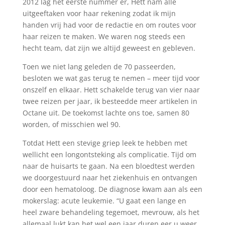
2012 lag het eerste nummer er, Hett nam alle
uitgeeftaken voor haar rekening zodat ik mijn
handen vrij had voor de redactie en om routes voor
haar reizen te maken. We waren nog steeds een
hecht team, dat zijn we altijd geweest en gebleven.
Toen we niet lang geleden de 70 passeerden,
besloten we wat gas terug te nemen – meer tijd voor
onszelf en elkaar. Hett schakelde terug van vier naar
twee reizen per jaar, ik besteedde meer artikelen in
Octane uit. De toekomst lachte ons toe, samen 80
worden, of misschien wel 90.
Totdat Hett een stevige griep leek te hebben met
wellicht een longontsteking als complicatie. Tijd om
naar de huisarts te gaan. Na een bloedtest werden
we doorgestuurd naar het ziekenhuis en ontvangen
door een hematoloog. De diagnose kwam aan als een
mokerslag: acute leukemie. “U gaat een lange en
heel zware behandeling tegemoet, mevrouw, als het
allemaal lukt kan het wel een jaar duren eer u weer