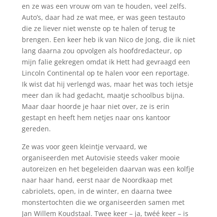
en ze was een vrouw om van te houden, veel zelfs.
Auto’s, daar had ze wat mee, er was geen testauto
die ze liever niet wenste op te halen of terug te
brengen. Een keer heb ik van Nico de Jong, die ik niet
lang daarna zou opvolgen als hoofdredacteur, op
mijn falie gekregen omdat ik Hett had gevraagd een
Lincoln Continental op te halen voor een reportage.
Ik wist dat hij verlengd was, maar het was toch ietsje
meer dan ik had gedacht, maatje schoolbus bijna.
Maar daar hoorde je haar niet over, ze is erin
gestapt en heeft hem netjes naar ons kantoor
gereden.
Ze was voor geen kleintje vervaard, we
organiseerden met Autovisie steeds vaker mooie
autoreizen en het begeleiden daarvan was een kolfje
naar haar hand, eerst naar de Noordkaap met
cabriolets, open, in de winter, en daarna twee
monstertochten die we organiseerden samen met
Jan Willem Koudstaal. Twee keer – ja, twéé keer – is