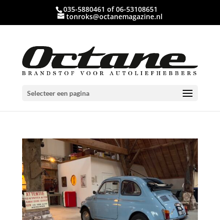
035-5880461 of 06-53108651
tonroks@octanemagazine.nl
Selecteer een pagina