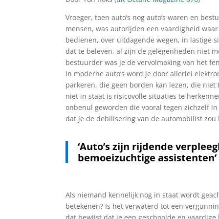
Vroeger, toen auto’s nog auto’s waren en bes
mensen, was autorijden een vaardigheid waar j
bedienen, over uitdagende wegen, in lastige sit
dat te beleven, al zijn de gelegenheden niet m
bestuurder was je de vervolmaking van het fe
In moderne auto’s word je door allerlei elektr
parkeren, die geen borden kan lezen, die niet t
niet in staat is risicovolle situaties te herke
onbenul geworden die vooral tegen zichzelf 
dat je de debilisering van de automobilist z
‘Auto’s zijn rijdende verple
bemoeizuchtige assistenten’
Als niemand kennelijk nog in staat wordt geach
betekenen? Is het verwaterd tot een vergunn
dat bewijst dat je een geschoolde en vaardige