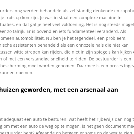
tuurders nog werden behandeld als zelfstandig denkende en capab
e trots op kon zijn. Je was in staat een complexe machine te
uaties, en dat gaf je heel veel voldoening. Het is nog steeds mogel
eer zo talrijk. Er is bovendien iets fundamenteel veranderd. Als
nomeen automobiliteit. Nu ben je het tegendeel, een probleem.
onische assistenten behandeld als een onnozele hals die niet kan
ussen witte strepen kan rijden, die niet in zijn spiegels kan kijken
nnen of met een verstandige snelheid te rijden. De bestuurder is een
in bescherming moet worden genomen. Daarmee is een proces inge
ou kunnen noemen.
eghuizen geworden, met een arsenaal aan
t adequaat een auto te besturen, wat heeft het rijbewijs dan nog 
ing om met een auto de weg op te mogen, is het geen document me
 bestuurder bent? Afgaande op hetgeen er soms op de weg te zien i