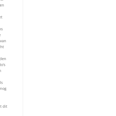
een
et
ms
e
 van
cht
nden
to’s
n
ls
 nog
,
t dit