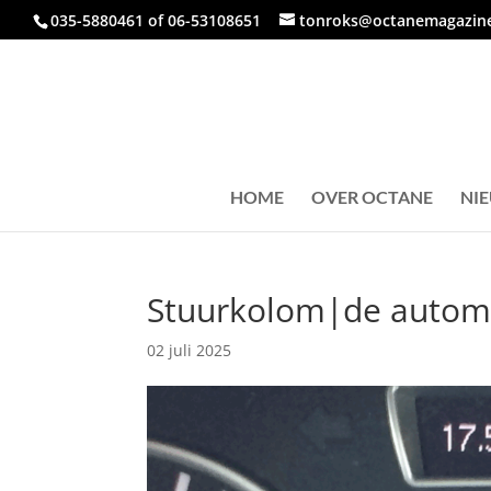
035-5880461 of 06-53108651
tonroks@octanemagazine
HOME
OVER OCTANE
NI
Stuurkolom|de automob
02 juli 2025