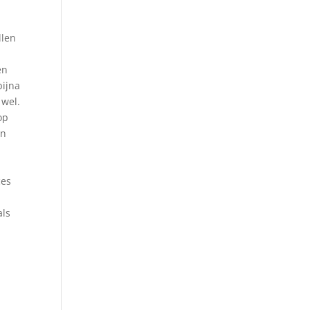
llen
n
en
bijna
 wel.
op
en
ces
als