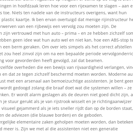
erlingen in hoofdzaak leren hoe voor een rijexamen te slagen – aan 
s toe. Niets ten nadele van de instructeurs overigens, want hun
plastic kaartje. Ik ben ervan overtuigd dat menige rijinstructeur h
verwerven van een rijbewijs een vervolg zou moeten zijn. De
 zijn vertrouwd met hun auto – prima – en ze hebben zichzelf so
bben geen idee wat hun auto wel en niet kan, hoe een ABS-stop t
n een berm geraken. Om over iets simpels als het correct afstellen
et zou heel zinvol zijn om na een bepaalde periode vervolgonderri
ding voor gevorderden heeft gevolgd, zal dat beamen.
dezelfde overheden die een bewijs van rijvaardigheid verlangen, vi
en en dat ze tegen zichzelf beschermd moeten worden. Moderne au
rust met een arsenaal aan bemoeizuchtige assistenten. Je bent gee
ordt gedoogd zolang die braaf doet wat die systemen willen – ze
nken. Er wordt alarm geslagen als de deuren niet goed dicht zijn, a
 je stuur gerukt als je van rijstrook wisselt en je richtingaanwijzer
 visueel gejammerd als je iets sneller rijdt dan op de borden staat
en de adviezen (die blauwe borden) en de geboden.
 dergelijke elementaire zaken geholpen moeten worden, dan beteken
d meer is. Zijn we met al die assistenten niet een generatie