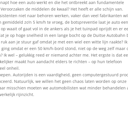
snapt hoe een auto werkt en die het ontbreekt aan fundamentele
eroorzaken de middelen de kwaal? Het heeft er alle schijn van.
assistenten niet naar behoren werken, vaker dan veel fabrikanten wi
emiddeld zo’n 5 km/h te vroeg, de botspreventie laat je auto ee
p waait of gaat vol in de ankers als je het tuinpad oprijdt en er e
at je op hoge snelheid in een lange bocht op de Duitse Autobahn 
ruk aan je stuur gaf omdat je met een wiel een witte lijn raakte? Ik
n ging omdat er een 50 km/h-bord stond, niet op de weg zelf maar 
Ik wel – gelukkig reed er niemand achter me. Het ergste is dat e
elijker maakt hun aandacht elders te richten – op hun telefoon
eel onheil.
oeroepen. Autorijden is een vaardigheid, geen computergestuurd pro
uceerd. Natuurlijk, we willen het geen chaos laten worden op onze
Maar misschien moeten we automobilisten wat minder behandelen 
rkelijk rijinzicht.