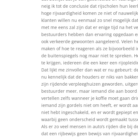
neig ik tot de conclusie dat rijscholen hun le
hoge rijvaardigheid komen ze niet of nauwelijk
klanten willen nu eenmaal zo snel mogelijk dat 
met me eens zal zijn dat er enige tijd na het 
bestuurders hebben dan ervaring opgedaan en
ook verkeerde gewoonten aangeleerd. Velen he
maken of hoe te reageren als ze bijvoorbeeld i
de buitenspiegels nog maar niet te spreken. H
te krijgen, iedereen die een keer een rijoplei
Dat lijkt me zinvoller dan wat er nu gebeurt: 
nu kennelijk dat de houders er niks van bakk
zijn rijdende verpleeghuizen geworden, uitge
bestuurder meer, maar iemand die aan boord w
vertellen zelfs wanneer je koffie moet gaan dri
iemand zijn gordels niet om heeft, er wordt aan
niet hebt ingeschakeld, en er wordt gepiept en
waarbij geen onderscheid wordt gemaakt tuss
Als er zo veel mensen in auto’s rijden die bij
dat een rijbewijs geen bewijs van rijvaardighei