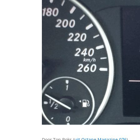
Door Ton Roks (
uit Octane Magazine 076
)