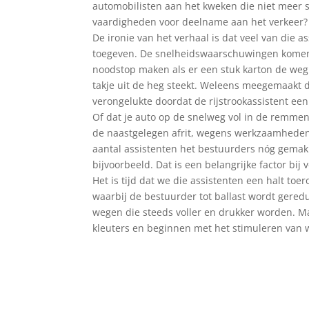
automobilisten aan het kweken die niet meer 
vaardigheden voor deelname aan het verkeer? V
De ironie van het verhaal is dat veel van die 
toegeven. De snelheidswaarschuwingen komen g
noodstop maken als er een stuk karton de weg o
takje uit de heg steekt. Weleens meegemaakt d
verongelukte doordat de rijstrookassistent een 
Of dat je auto op de snelweg vol in de remme
de naastgelegen afrit, wegens werkzaamheden? 
aantal assistenten het bestuurders nóg gemakk
bijvoorbeeld. Dat is een belangrijke factor bij v
Het is tijd dat we die assistenten een halt t
waarbij de bestuurder tot ballast wordt gered
wegen die steeds voller en drukker worden. 
kleuters en beginnen met het stimuleren van we