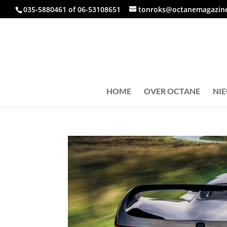
035-5880461 of 06-53108651
tonroks@octanemagazine
HOME
OVER OCTANE
NI