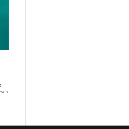
t
 even