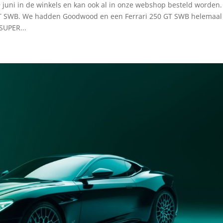
 juni in de winkels en kan ook al in onze webshop besteld worden
 GT SWB. We hadden Goodwood en een Ferrari 250 GT SWB helemaal
SUPER...