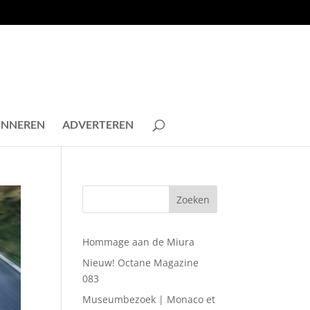
NNEREN
ADVERTEREN
Hommage aan de Miura
Nieuw! Octane Magazine
083
Museumbezoek | Monaco et