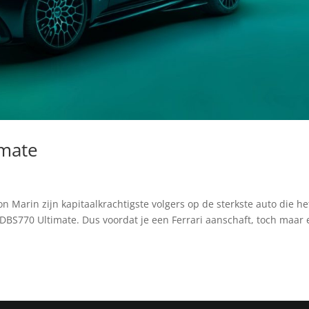
imate
n Marin zijn kapitaalkrachtigste volgers op de sterkste auto die he
DBS770 Ultimate. Dus voordat je een Ferrari aanschaft, toch maar