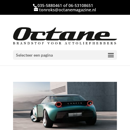
035-5880461 of 06-53108651
tonroks@octanemagazine.nl
Selecteer een pagina