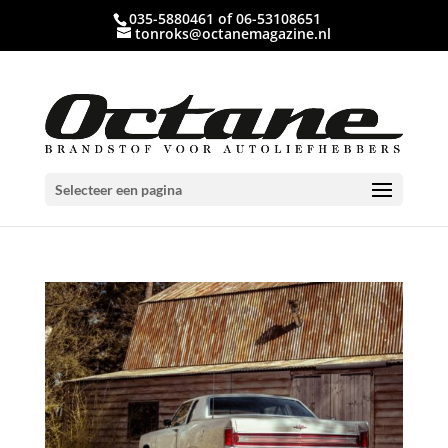
035-5880461 of 06-53108651
tonroks@octanemagazine.nl
Selecteer een pagina