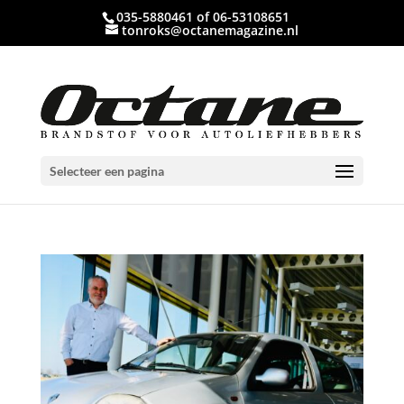
035-5880461 of 06-53108651
tonroks@octanemagazine.nl
Selecteer een pagina