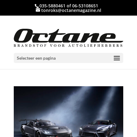
035-5880461 of 06-53108651
tonroks@octanemagazine.nl
Selecteer een pagina