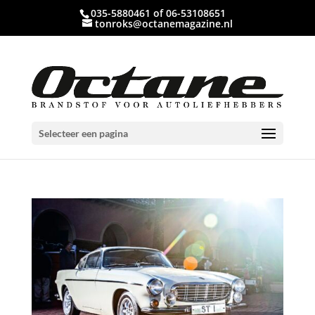
035-5880461 of 06-53108651
tonroks@octanemagazine.nl
Selecteer een pagina