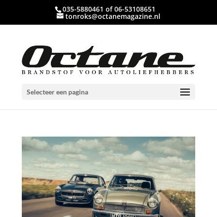
035-5880461 of 06-53108651
tonroks@octanemagazine.nl
Selecteer een pagina