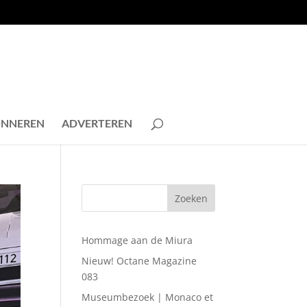
NNEREN
ADVERTEREN
Hommage aan de Miura
Nieuw! Octane Magazine
083
Museumbezoek | Monaco et