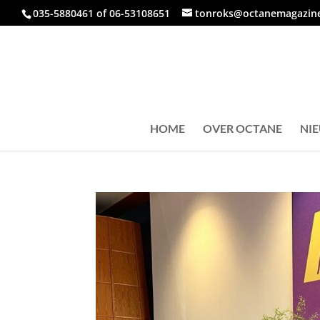
035-5880461 of 06-53108651
tonroks@octanemagazine
HOME
OVER OCTANE
NI