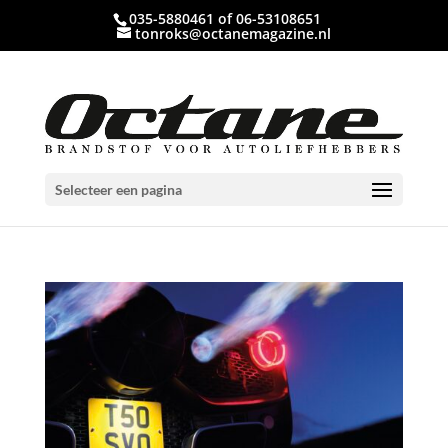
035-5880461 of 06-53108651
tonroks@octanemagazine.nl
Selecteer een pagina