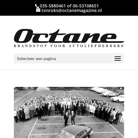
035-5880461 of 06-53108651
tonroks@octanemagazine.nl
Selecteer een pagina