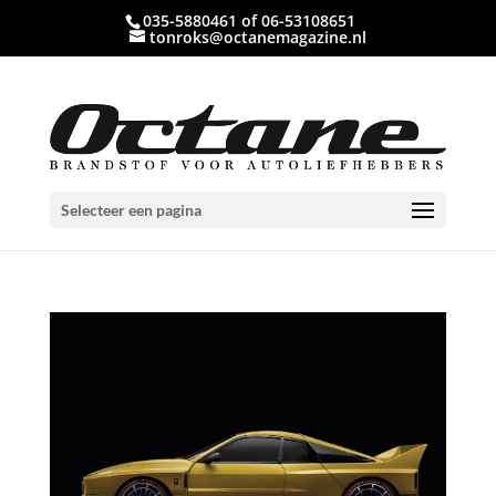
035-5880461 of 06-53108651
tonroks@octanemagazine.nl
Selecteer een pagina