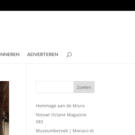
NNEREN
ADVERTEREN
Hommage aan de Miura
Nieuw! Octane Magazine
083
Museumbezoek | Monaco et