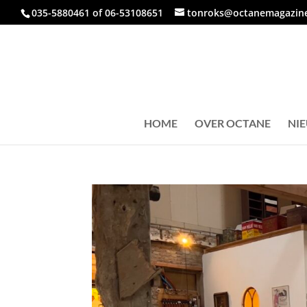
035-5880461 of 06-53108651
tonroks@octanemagazine
HOME
OVER OCTANE
NI