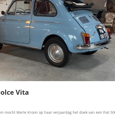
lce Vita
eden mocht Merle Kroon op haar verjaardag het doek van een Fiat 50