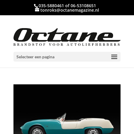
035-5880461 of 06-53108651
tonroks@octanemagazine.nl
Selecteer een pagina