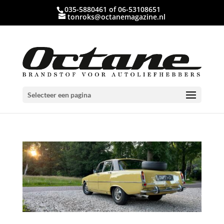
035-5880461 of 06-53108651
tonroks@octanemagazine.nl
Selecteer een pagina