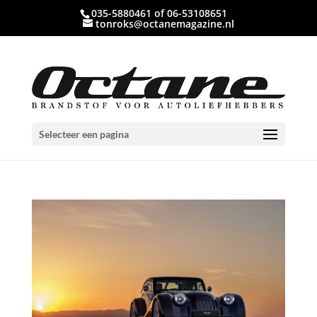
035-5880461 of 06-53108651
tonroks@octanemagazine.nl
Selecteer een pagina